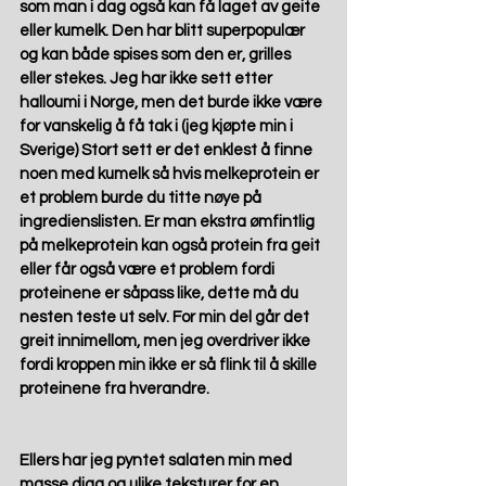
som man i dag også kan få laget av geite 
eller kumelk. Den har blitt superpopulær 
og kan både spises som den er, grilles 
eller stekes. Jeg har ikke sett etter 
halloumi i Norge, men det burde ikke være 
for vanskelig å få tak i (jeg kjøpte min i 
Sverige) Stort sett er det enklest å finne 
noen med kumelk så hvis melkeprotein er 
et problem burde du titte nøye på 
ingredienslisten. Er man ekstra ømfintlig 
på melkeprotein kan også protein fra geit 
eller får også være et problem fordi 
proteinene er såpass like, dette må du 
nesten teste ut selv. For min del går det 
greit innimellom, men jeg overdriver ikke 
fordi kroppen min ikke er så flink til å skille 
proteinene fra hverandre.
Ellers har jeg pyntet salaten min med 
masse digg og ulike teksturer for en 