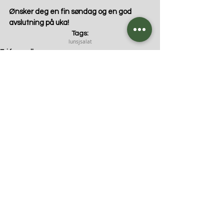
Ønsker deg en fin søndag og en god 
avslutning på uka!
Tags:
lunsj
salat
Fri for melk
Vegetar
Fri for egg
Kommentarer
Skriv en kommentar …