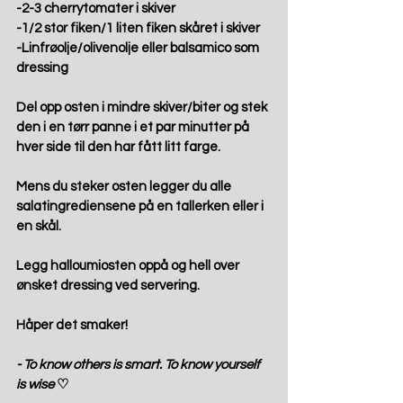
-2-3 cherrytomater i skiver
-1/2 stor fiken/1 liten fiken skåret i skiver
-Linfrøolje/olivenolje eller balsamico som 
dressing
Del opp osten i mindre skiver/biter og stek 
den i en tørr panne i et par minutter på 
hver side til den har fått litt farge.
Mens du steker osten legger du alle 
salatingrediensene på en tallerken eller i 
en skål.
Legg halloumiosten oppå og hell over 
ønsket dressing ved servering.
Håper det smaker!
- To know others is smart. To know yourself 
is wise 
♡