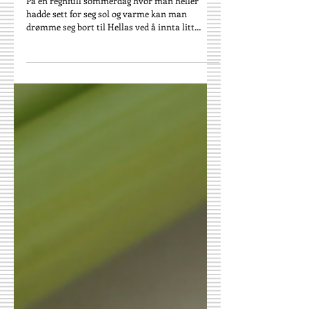
14. juli 2024
Tzatsiki
På en regnfull sommerdag hvor man heller
hadde sett for seg sol og varme kan man
drømme seg bort til Hellas ved å innta litt
tzatsiki. En...