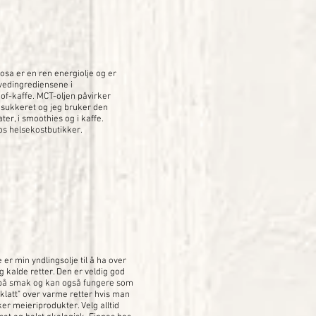
osa er en ren energiolje og er
vedingrediensene i
oof-kaffe. MCT-oljen påvirker
dsukkeret og jeg bruker den
ter, i smoothies og i kaffe.
os helsekostbutikker.
e er min yndlingsolje til å ha over
g kalde retter. Den er veldig god
på smak og kan også fungere som
klatt" over varme retter hvis man
er meieriprodukter. Velg alltid