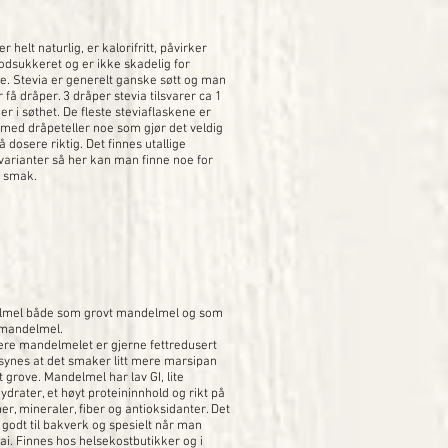
er helt naturlig, er kalorifritt, påvirker
lodsukkeret og er ikke skadelig for
e. Stevia er generelt ganske søtt og man
 få dråper. 3 dråper stevia tilsvarer ca 1
er i søthet. De fleste steviaflaskene er
t med dråpeteller noe som gjør det veldig
å dosere riktig. Det finnes utallige
arianter så her kan man finne noe for
r smak.
mel både som grovt mandelmel og som
 mandelmel.
nere mandelmelet er gjerne fettredusert
 synes at det smaker litt mere marsipan
 grove. Mandelmel har lav GI, lite
drater, et høyt proteininnhold og rikt på
er, mineraler, fiber og antioksidanter. Det
 godt til bakverk og spesielt når man
ai. Finnes hos helsekostbutikker og i