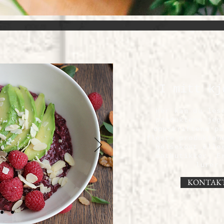
I mitt kj
Her kan du les
produktene jeg
oppskriftene på
fleste produkten
helsekost elle
matbutikker. E
lurer 
KONTAK