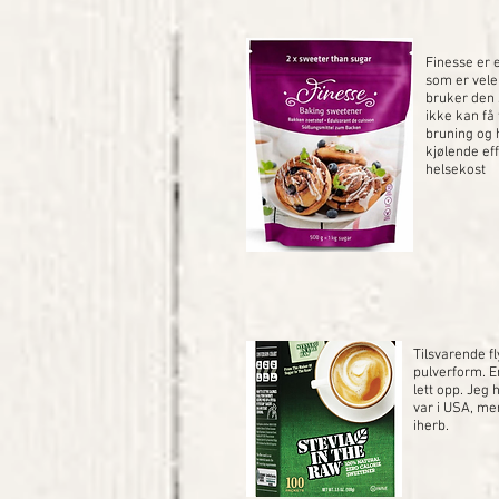
Finesse er 
som er velen
bruker den 
ikke kan få 
bruning og 
kjølende ef
helsekost
Tilsvarende fl
pulverform. Er
lett opp. Jeg 
var i USA, men
iherb.