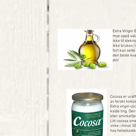
Extra Virigin 
mye oppå sala
ikke til steki
ikke brukes i
fort kan sette
den beste kva
din!
Cocosa er uraff
av ferskt kokos
Extra virgin co
kalde ting. De
eller sminkefje
Litt cocosa sme
virke i minst 30
hos helsekostb