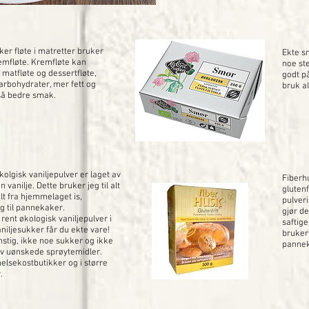
ker fløte i matretter bruker
Ekte sm
remfløte. Kremfløte kan
noe ste
matfløte og dessertfløte,
godt p
arbohydrater, mer fett og
bruk al
å bedre smak.
olgisk vaniljepulver er laget av
Fiberh
 vanilje. Dette bruker jeg til alt
glutenf
Alt fra hjemmelaget is,
pulver
g til pannekaker.
gjør d
rent økologisk vaniljepulver i
saftig
aniljesukker får du ekte vare!
bruker 
stig, ikke noe sukker og ikke
pannek
av uønskede sprøytemidler.
elsekostbutikker og i større
.