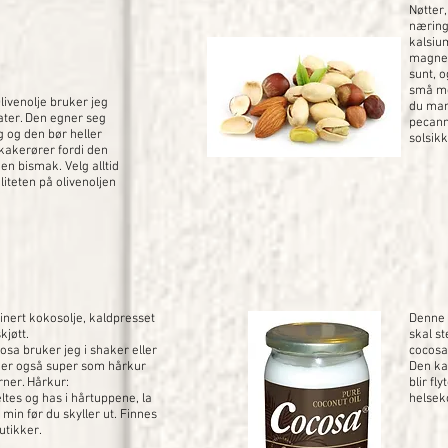
Nøtter,
nærings
kalsium
magnes
sunt, 
små men
Olivenolje bruker jeg
du mand
ter. Den egner seg
pecann
ng og den bør heller
solsikk
 kakerører fordi den
 en bismak. Velg alltid
liteten på olivenoljen
inert kokosolje, kaldpresset
Denne 
kjøtt.
skal s
cosa bruker jeg i shaker eller
cocosa 
n er også super som hårkur
Den ka
rner. Hårkur:
blir fl
ltes og has i hårtuppene, la
helsek
 min før du skyller ut. Finnes
utikker.