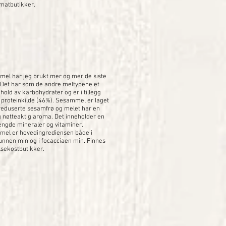
 matbutikker.
el har jeg brukt mer og mer de siste
 Det har som de andre meltypene et
nhold av karbohydrater og er i tillegg
 proteinkilde (46%). Sesammel er laget
treduserte sesamfrø og melet har en
g nøtteaktig aroma. Det inneholder en
ngde mineraler og vitaminer.
el er hovedingrediensen både i
unnen min og i focacciaen min. Finnes
lsekostbutikker.