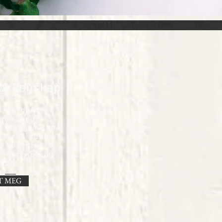
økkenskap
e om noen av
 har brukt i
 bloggen. De
e er å finne i
r hos større
r det noe du
på?
T MEG