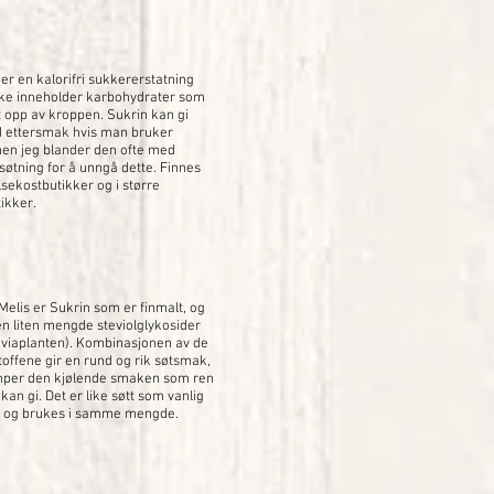
er en kalorifri sukkererstatning
ke inneholder karbohydrater som
tt opp av kroppen. Sukrin kan gi
d ettersmak hvis man bruker
en jeg blander den ofte med
søtning for å unngå dette. Finnes
lsekostbutikker og i større
ikker.
Melis er Sukrin som er finmalt, og
 en liten mengde steviolglykosider
teviaplanten). Kombinasjonen av de
toffene gir en rund og rik søtsmak,
per den kjølende smaken som ren
kan gi. Det er like søtt som vanlig
r og brukes i samme mengde.