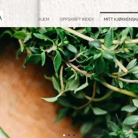
HJEM
OPPSKRIFT INDEX
MITT KJØKKENSK