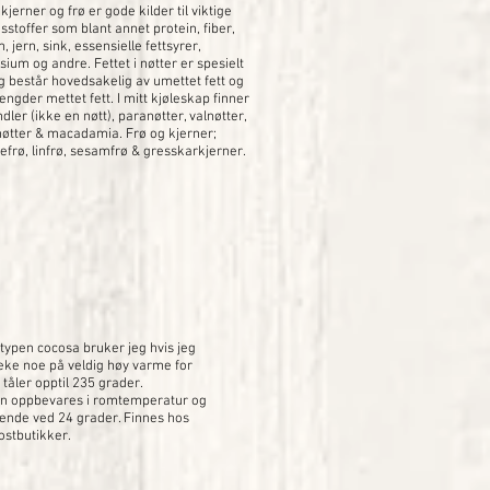
 kjerner og frø er gode kilder til viktige
stoffer som blant annet protein, fiber,
, jern, sink, essensielle fettsyrer,
ium og andre. Fettet i nøtter er spesielt
og består hovedsakelig av umettet fett og
gder mettet fett. I mitt kjøleskap finner
ler (ikke en nøtt), paranøtter, valnøtter,
øtter & macadamia. Frø og kjerner;
efrø, linfrø, sesamfrø & gresskarkjerner.
typen cocosa bruker jeg hvis jeg
teke noe på veldig høy varme for
tåler opptil 235 grader.
n oppbevares i romtemperatur og
ytende ved 24 grader. Finnes hos
ostbutikker.