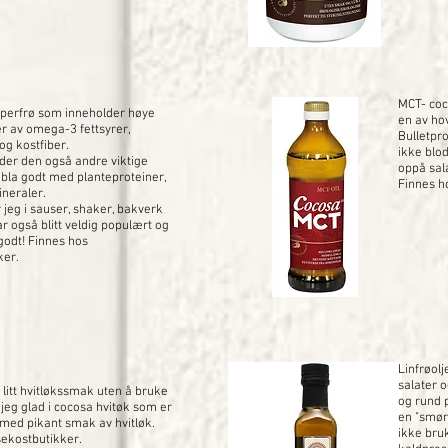
MCT- coc
superfrø som inneholder høye
en av ho
r av omega-3 fettsyrer,
Bulletpr
og kostfiber.
ikke blo
older den også andre viktige
oppå sala
 bla godt med planteproteiner,
Finnes h
ineraler.
 jeg i sauser, shaker, bakverk
ar også blitt veldig populært og
godt! Finnes hos
ker.
Linfrøolj
salater o
 litt hvitløkssmak uten å bruke
og rund 
 jeg glad i cocosa hvitøk som er
en "smør
 med pikant smak av hvitløk.
ikke bruk
sekostbutikker.