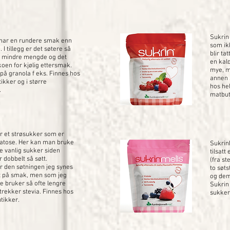
Sukrin 
 har en rundere smak enn
som ik
. I tillegg er det søtere så
blir ta
 mindre mengde og det
en kal
koen for kjølig ettersmak.
mye, m
på granola f eks. Finnes hos
annen 
ikker og i større
hos he
.
matbut
r et strøsukker som er
gatose. Her kan man bruke
Sukrin
 vanlig sukker siden
tilsatt
 dobbelt så søtt.
(fra s
r den søtningen jeg synes
to søts
st på smak, men som jeg
og dem
ke bruker så ofte lengre
Sukrin 
rtrekker stevia. Finnes hos
sukke
tikker.