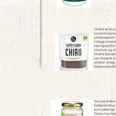
Chiafrø er et 
konsentrasjone
antioksidanter 
I tillegg inneh
næringsstoffer
vitaminer og m
Chiafrø blander
osv. Chiagrøt h
smaker veldig 
helsekostbutik
Hvis jeg ønsker
hvitløksfedd er
en krydderolje
Finnes hos hel