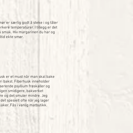
ør er særlig godt å steke i og tåler
rkere temperaturer. I tillegg er det
å smak. Hiv margarinen du har og
ltid ekte smør.
usk er et must når man skal bake
ri bakst. Fiberhusk inneholder
iserende psyllium frøskaller og
eigen smidigere, bakverket
ere og det smuler mindre. Jeg
det spesielt ofte når jeg lager
aker. Fås i vanlig matbutikk.