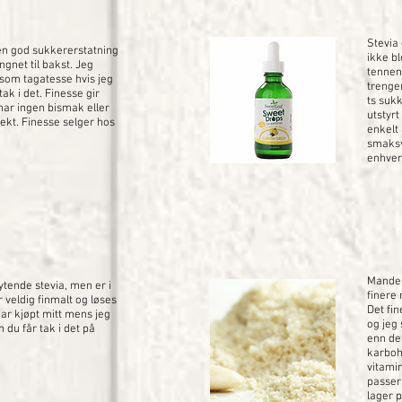
Stevia 
en god sukkererstatning
ikke b
gnet til bakst. Jeg
tennen
som tagatesse hvis jeg
trenger
tak i det. Finesse gir
ts sukk
har ingen bismak eller
utstyr
fekt. Finesse selger hos
enkelt 
smaksv
enhve
Mandel
ytende stevia, men er i
finere
 veldig finmalt og løses
Det fi
har kjøpt mitt mens jeg
og jeg
 du får tak i det på
enn det
karbohy
vitamin
passer
lager p