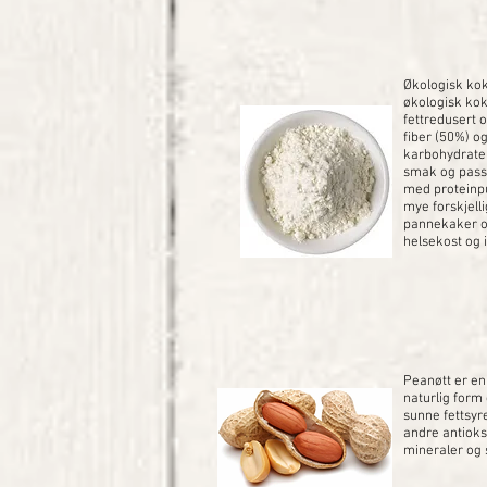
Økologisk kok
økologisk kok
fettredusert o
fiber (50%) og
karbohydrater
smak og pass
med proteinpul
mye forskjelli
pannekaker og 
helsekost og 
Peanøtt er en 
naturlig form e
sunne fettsyr
andre antioks
mineraler og 