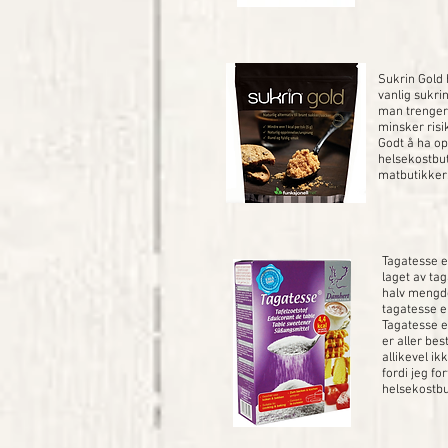
Sukrin Gold
vanlig sukrin
man trenger
minsker risi
Godt å ha op
helsekostbut
matbutikker
Tagatesse e
laget av ta
halv mengde
tagatesse er
Tagatesse e
er aller be
allikevel ik
fordi jeg fo
helsekostbu