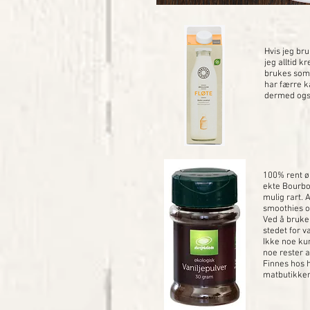
Hvis jeg bru
jeg alltid k
brukes som 
har færre k
dermed ogs
100% rent øk
ekte Bourbon
mulig rart. 
smoothies o
Ved å bruke 
stedet for v
Ikke noe kun
noe rester 
Finnes hos h
matbutikker