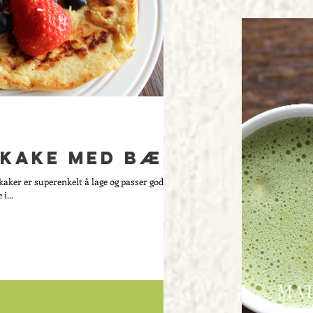
ekake med bær
ker er superenkelt å lage og passer godt til
i...
MAT