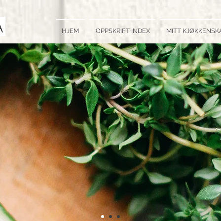
HJEM
OPPSKRIFT INDEX
MITT KJØKKENSK