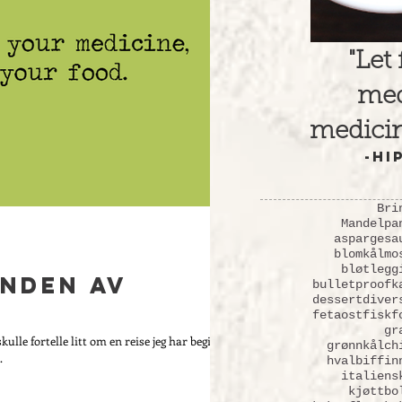
"Let
med
medicin
-Hi
Bri
Mandelpa
asparges
a
blomkålmo
bløtlegg
enden av
bulletproofk
dessert
diver
fetaost
fisk
f
gr
skulle fortelle litt om en reise jeg har begitt
grønnkålch
.
hvalbiff
in
italiens
kjøttbo