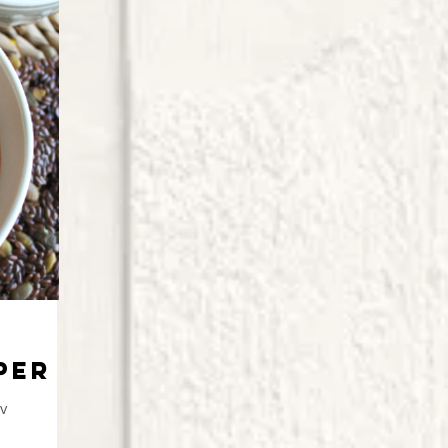
per
v