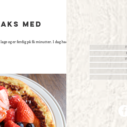
laks med
 lage og er ferdig på få minutter. I dag hadde
F
F
DU KAN 