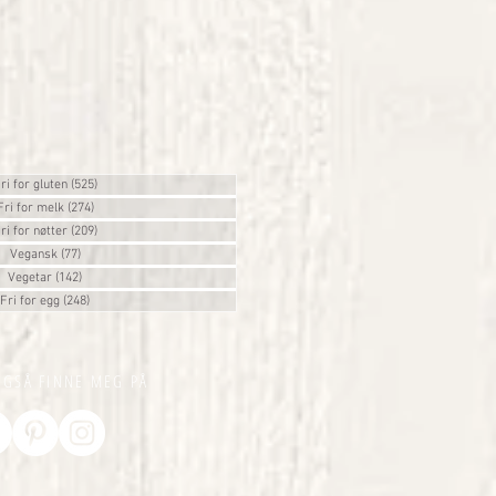
ri for gluten
(525)
525 innlegg
Fri for melk
(274)
274 innlegg
ri for nøtter
(209)
209 innlegg
Vegansk
(77)
77 innlegg
Vegetar
(142)
142 innlegg
Fri for egg
(248)
248 innlegg
OGSÅ FINNE MEG PÅ