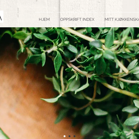
HJEM
OPPSKRIFT INDEX
MITT KJØKKENSK