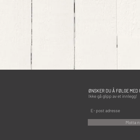
ØNSKER DU Å FØLGE MED 
Ikke gå glipp av et innlegg!
Motta n