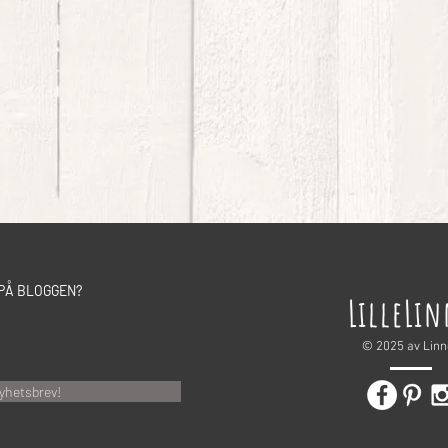
PÅ BLOGGEN?
LilleLi
© 2025 av Lin
yhetsbrev!