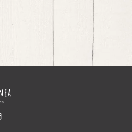
nnea
nea