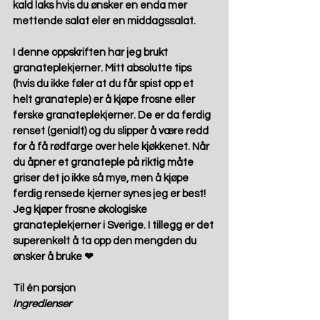
kald laks hvis du ønsker en enda mer 
mettende salat eler en middagssalat. 
I denne oppskriften har jeg brukt 
granateplekjerner. Mitt absolutte tips 
(hvis du ikke føler at du får spist opp et 
helt granateple) er å kjøpe frosne eller 
ferske granateplekjerner. De er da ferdig 
renset (genialt) og du slipper å være redd 
for å få rødfarge over hele kjøkkenet. Når 
du åpner et granateple på riktig måte 
griser det jo ikke så mye, men å kjøpe 
ferdig rensede kjerner synes jeg er best! 
Jeg kjøper frosne økologiske 
granateplekjerner i Sverige. I tillegg er det 
superenkelt å ta opp den mengden du 
ønsker å bruke ❤
Til én porsjon
Ingredienser