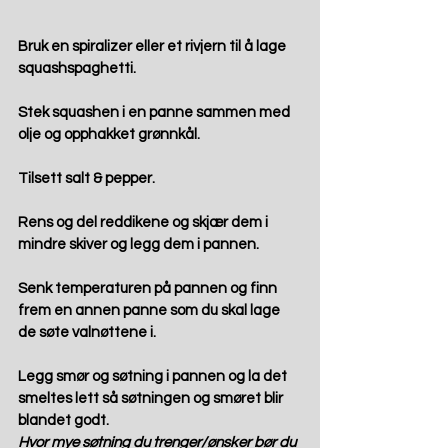
Bruk en spiralizer eller et rivjern til å lage 
squashspaghetti.
Stek squashen i en panne sammen med 
olje og opphakket grønnkål.
Tilsett salt & pepper.
Rens og del reddikene og skjær dem i 
mindre skiver og legg dem i pannen.
Senk temperaturen på pannen og finn 
frem en annen panne som du skal lage 
de søte valnøttene i.
Legg smør og søtning i pannen og la det 
smeltes lett så søtningen og smøret blir 
blandet godt.
Hvor mye søtning du trenger/ønsker bør du 