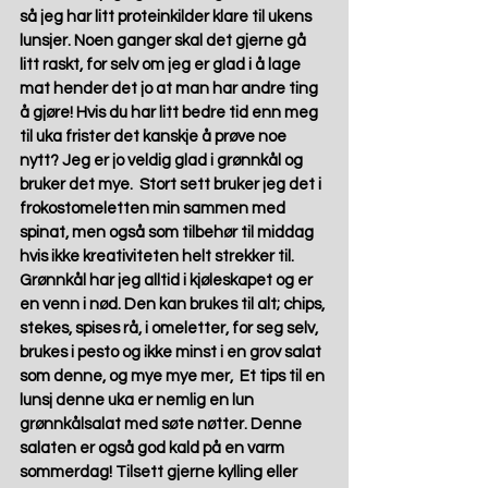
så jeg har litt proteinkilder klare til ukens 
lunsjer. Noen ganger skal det gjerne gå 
litt raskt, for selv om jeg er glad i å lage 
mat hender det jo at man har andre ting 
å gjøre! Hvis du har litt bedre tid enn meg 
til uka frister det kanskje å prøve noe 
nytt? Jeg er jo veldig glad i grønnkål og 
bruker det mye.  Stort sett bruker jeg det i 
frokostomeletten min sammen med 
spinat, men også som tilbehør til middag 
hvis ikke kreativiteten helt strekker til. 
Grønnkål har jeg alltid i kjøleskapet og er 
en venn i nød. Den kan brukes til alt; chips, 
stekes, spises rå, i omeletter, for seg selv, 
brukes i pesto og ikke minst i en grov salat 
som denne, og mye mye mer,  Et tips til en 
lunsj denne uka er nemlig en lun 
grønnkålsalat med søte nøtter. Denne 
salaten er også god kald på en varm 
sommerdag! Tilsett gjerne kylling eller 