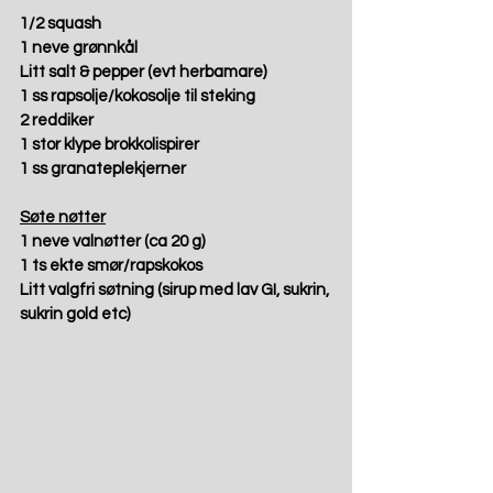
1/2 squash
1 neve grønnkål
Litt salt & pepper (evt herbamare)
1 ss rapsolje/kokosolje til steking
2 reddiker
1 stor klype brokkolispirer
1 ss granateplekjerner
Søte nøtter
1 neve valnøtter (ca 20 g)
1 ts ekte smør/rapskokos
Litt valgfri søtning (sirup med lav GI, sukrin, 
sukrin gold etc)