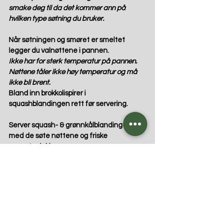
smake deg til da det kommer ann på 
hvilken type søtning du bruker.
Når søtningen og smøret er smeltet 
legger du valnøttene i pannen.
Ikke har for sterk temperatur på pannen. 
Nøttene tåler ikke høy temperatur og må 
ikke bli brent.
Bland inn brokkolispirer i 
squashblandingen rett før servering.
Server squash- & grønnkålblandingen 
med de søte nøttene og friske 
granateplekjerner.
Håper det smaker!
- Be proud of who you are ♡
Da håper jeg du har hatt en fin helg og 