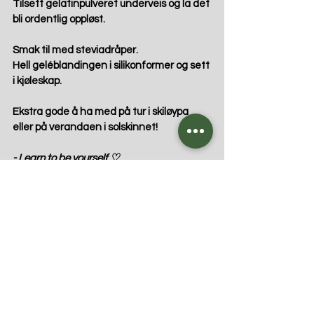
Tilsett gelatinpulveret underveis og la det 
bli ordentlig oppløst.
Smak til med steviadråper.
Hell geléblandingen i silikonformer og sett 
i kjøleskap.
Ekstra gode å ha med på tur i skiløypa 
eller på verandaen i solskinnet!
- Learn to be yourself ♡
Tags:
snacks
gelegodis
Fri for egg
Vegetar
Fri for nøtter