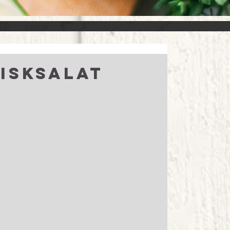
isksalat
D