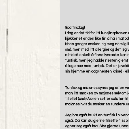
God tirsdag!
I dag er det tid for litt lunsjinspiras
kjøkkenet er den like fin å ha i matbo
Noen ganger ønsker jeg meg nemlig litt
om), men med litt allergier og det jeg vi
alltid så enkelt å finne lynraske løsn
tunfisk, men jeg hadde nesten glemt a
å lage noe med tunfisk. Det er jo vel
sin hjemme en dag (nesten krise) - elle
Tunfisk og majones synes jeg er en ve
man litt smaken av majones selv om je
tilfellet (aioli) Aiolien setter salaten 
majones hvis du ønsker en rundere u
Jeg har også brukt en tunfisk i oliven
også. Da kan du gjerne tilsette 1 ss oli
egner seg også bra. Styr gjerne unna va