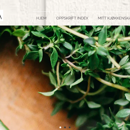
HJEM
OPPSKRIFT INDEX
MITT KJØKKENSK