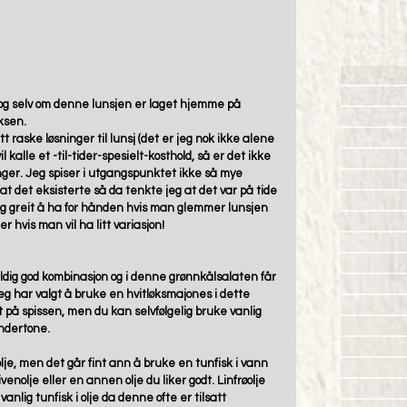
jon og selv om denne lunsjen er laget hjemme på 
ksen. 
 raske løsninger til lunsj (det er jeg nok ikke alene 
l kalle et -til-tider-spesielt-kosthold, så er det ikke 
inger. Jeg spiser i utgangspunktet ikke så mye 
t det eksisterte så da tenkte jeg at det var på tide 
dig greit å ha for hånden hvis man glemmer lunsjen 
r hvis man vil ha litt variasjon!
ldig god kombinasjon og i denne grønnkålsalaten får 
g har valgt å bruke en hvitløksmajones i dette 
litt på spissen, men du kan selvfølgelig bruke vanlig 
ndertone.
olje, men det går fint ann å bruke en tunfisk i vann 
venolje eller en annen olje du liker godt. Linfrøolje 
nlig tunfisk i olje da denne ofte er tilsatt 