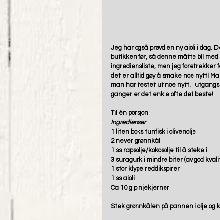
Jeg har også prøvd en ny aioli i dag. 
butikken før, så denne måtte bli med
ingrediensliste, men jeg foretrekker f
det er alltid gøy å smake noe nytt! Man
man har testet ut noe nytt. I utgangs
ganger er det enkle ofte det beste! 
Til én porsjon
Ingredienser
1 liten boks tunfisk i olivenolje
2 never grønnkål
1 ss rapsolje/kokosolje til å steke i
3 suragurk i mindre biter (av god kvali
1 stor klype reddikspirer
1 ss aioli
Ca 10 g pinjekjerner
Stek grønnkålen på pannen i olje og la 