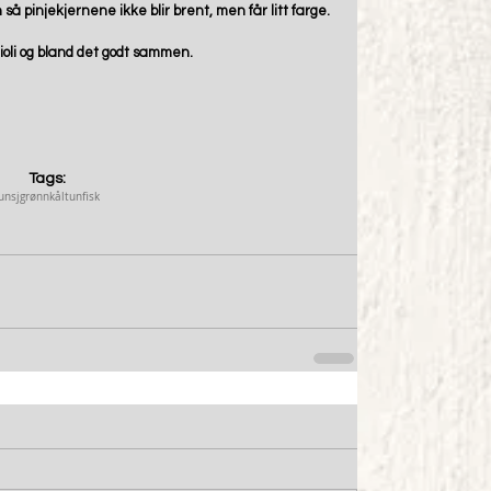
 pinjekjernene ikke blir brent, men får litt farge. 
aioli og bland det godt sammen. 
Tags:
unsj
grønnkål
tunfisk