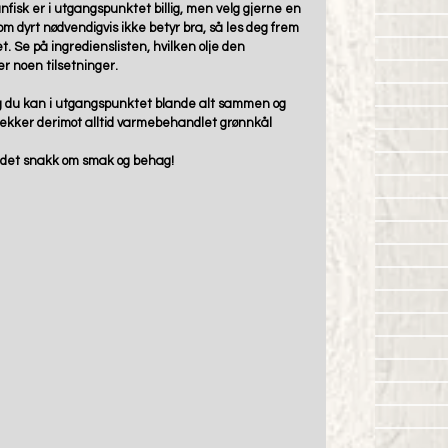
nfisk er i utgangspunktet billig, men velg gjerne en 
 om dyrt nødvendigvis ikke betyr bra, så les deg frem 
t. Se på ingredienslisten, hvilken olje den 
 er noen tilsetninger.
og du kan i utgangspunktet blande alt sammen og 
rekker derimot alltid varmebehandlet grønnkål 
r det snakk om smak og behag!