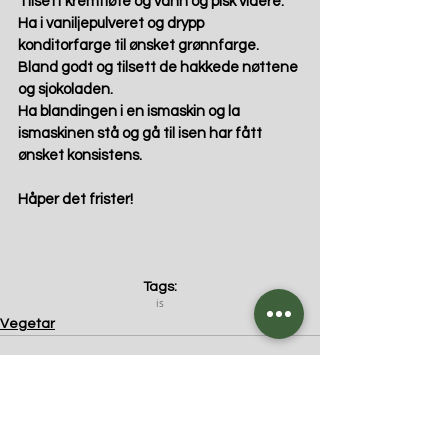
Tilsett kremfløte og vann og pisk videre. 
Ha i vaniljepulveret og drypp 
konditorfarge til ønsket grønnfarge. 
Bland godt og tilsett de hakkede nøttene 
og sjokoladen. 
Ha blandingen i en ismaskin og la 
ismaskinen stå og gå til isen har fått 
ønsket konsistens. 
Håper det frister! 
Tags:
is
Vegetar