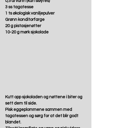
0,5 dl vann (kan sløyfes) 
3 ss tagatesse 
1 ts økologisk vaniljepulver 
Grønn konditorfarge 
20 g pistasjenøtter 
10-20 g mørk sjokolade 
Kutt opp sjokoladen og nøttene i biter og 
sett dem til side. 
Pisk eggeplommene sammen med 
tagatessen og sørg for at det blir godt 
blandet.  