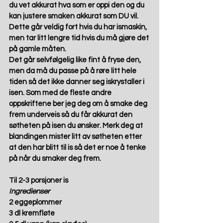
du vet akkurat hva som er oppi den og du 
kan justere smaken akkurat som DU vil.  
Dette går veldig fort hvis du har ismaskin, 
men tar litt lengre tid hvis du må gjøre det 
på gamle måten. 
Det går selvfølgelig like fint å fryse den, 
men da må du passe på å røre litt hele 
tiden så det ikke danner seg iskrystaller i 
isen. Som med de fleste andre 
oppskriftene ber jeg deg om å smake deg 
frem underveis så du får akkurat den 
søtheten på isen du ønsker. Merk deg at 
blandingen mister litt av søtheten etter 
at den har blitt til is så det er noe å tenke 
på når du smaker deg frem.  
Til 2-3 porsjoner is 
Ingredienser
2 eggeplommer 
3 dl kremfløte 