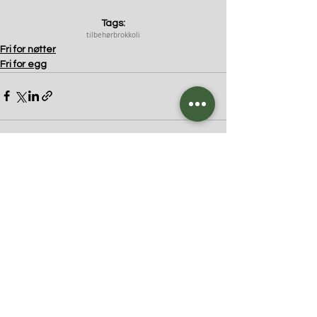
Tags:
tilbehør
brokkoli
Fri for nøtter
Fri for egg
Kommentarer
Skriv en kommentar …