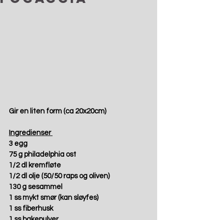
Gir en liten form (ca 20x20cm)
Ingredienser 
3 egg 
75 g philadelphia ost 
1/2 dl kremfløte 
1/2 dl olje (50/50 raps og oliven) 
130 g sesammel 
1 ss mykt smør (kan sløyfes) 
1 ss fiberhusk 
1 ss bakepulver 