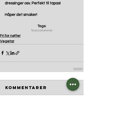
dressinger osv. Perfekt til tapas! 
Håper det smaker! 
Tags:
focaccia
italiensk
Fri for nøtter
Vegetar
Kommentarer
Skriv en kommentar …