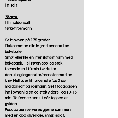
litt salt 
Til pynt
litt maldonsalt 
tørket rosmarin 
Sett ovnen på 175 grader.
Pisk sammen alle ingrediensene i en 
bakebolle. 
Smør eller kle en liten ildfast form med 
bakepapir. Hell røren oppi og stek 
focacciaen i 10 min før du tar 
den ut og lager ruter/mønster med en 
kniv. Hell over litt olivenolje (ca 2 ss), 
maldonsalt og rosmarin. Sett focacciaen 
inn i ovnen igjen og stek videre i ca 10-15 
min. Ta focacciaen ut når toppen er 
gylden.  
Focacciaen serveres gjerne sammen 
med en god olivenolje, smør, salat, 