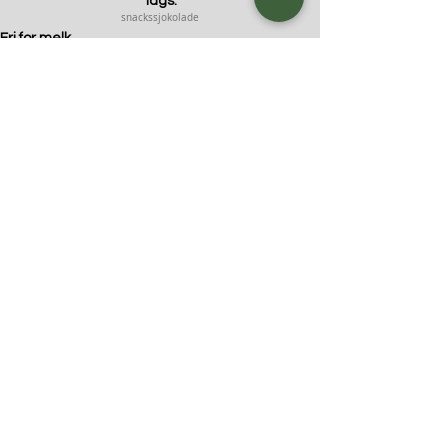
Tags:
snacks
sjokolade
Fri for melk
Fri for egg
Kommentarer
Skriv en kommentar …