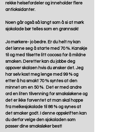
rekke helsefordeler og inneholder flere 
antioksidanter.
Noen går også så langt som å si at mørk 
sjokolade bør telles som en grønnsak! 
Jo mørkere- jo bedre. Er du helt ny kan 
det lønne seg å starte med 70 %. Kanskje 
til og med tilsette litt cocosa for å mildne 
smaken. Deretter kan du jobbe deg 
oppover skalaen hvis du ønsker det. Jeg 
har selv kost meg lenge med 99 % og 
etter å ha smakt 70 % syntes at den 
minnet om en 50 %.  Det er med andre 
ord en liten tilvenning for smaksløkene og 
det er ikke forventet at man skal hoppe 
fra melkesjokolade til 86 % og synes at 
det smaker godt. I denne oppskriften kan 
du derfor velge den sjokoladen som 
passer dine smaksløker best! 