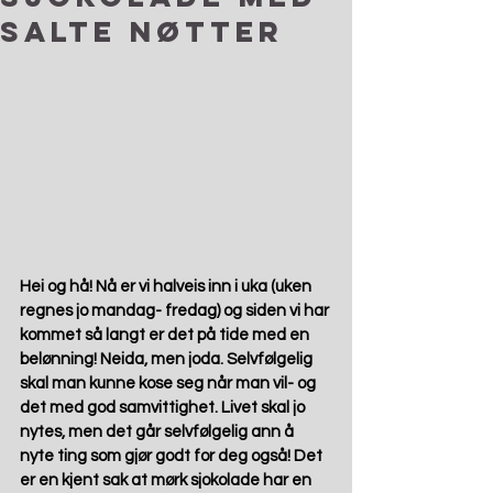
salte nøtter
Hei og hå! Nå er vi halveis inn i uka (uken 
regnes jo mandag- fredag) og siden vi har 
kommet så langt er det på tide med en 
belønning! Neida, men joda. Selvfølgelig 
skal man kunne kose seg når man vil- og 
det med god samvittighet. Livet skal jo 
nytes, men det går selvfølgelig ann å 
nyte ting som gjør godt for deg også! Det 
er en kjent sak at mørk sjokolade har en 