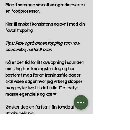
Bland sammen smoothieingrediensene i 
en foodprosessor.
Kjør til ønsket konsistens og pynt med din 
favorittopping
Tips; Prøv også annen topping som raw 
cacaonibs, nøtter & bær. 
Nå er det tid for litt avslapning i saunaen 
min. Jeg har treningsfri i dag og har 
bestemt meg for at treningsfrie dager 
skal være dager hvor jeg virkelig slapper 
av og nyter livet til det fulle. Det betyr 
masse egenpleie og kos ❤
Ønsker deg en fortsatt fin torsdag! 
Straks helg nå! 
- Appreciate yourself and honour your soul 