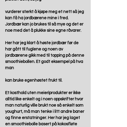
vurderer sterkt å kjøpe meg et nett så jeg 
kan få ha jordbærene mine i fred. 
Jordbær kan jo brukes til så mye og det er 
noe med det å plukke sine egne råvarer. 
Her har jeg klart å høste jordbær før de 
har gått til fuglene og noen av 
jordbærene gikk med til topping på denne 
smoothiebollen. Et godt eksempel på hva 
man
kan bruke egenhøstet frukt til. 
Et kosthold uten meieriprodukter er ikke 
alltid like enkelt og i noen oppskrifter hvor 
man naturlig ville brukt noe så enkelt som 
youghurt, må man tenke i litt andre baner 
og finne erstatninger. Her har jeg laget 
en smoothiebolle basert på kokosfløte 