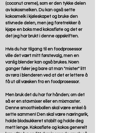
(coconut creme), som er den tykke delen 
av kokosmelken. Du kan også sette 
kokosmelk i kjøleskapet og bruke den 
stivnede delen, men jeg foretrekker å 
kjøpe en boks med kokosfløte og det er 
det jeg har brukt i denne oppskriften.
Hvis du har tilgang til en foodprosessor 
ville det vært mitt førstevalg, men en 
vanlig blender kan også brukes. Noen 
ganger føler jeg bare at man "mister" litt 
av røra i blenderen ved at det er lettere å 
få ut all væsken fra en foodprosessor.
Men bruk det du har for hånden; om det 
så er en stavmixer eller en mixmaster. 
Denne smoothiebollen skal være enkel å 
sette sammen! Den skal være næringsrik, 
holde blodsukkeret stabilt og holde deg 
mett lenge. Kokosfløte og kokos generelt 