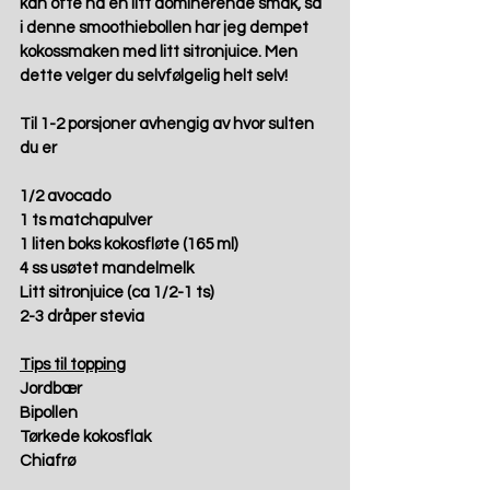
kan ofte ha en litt dominerende smak, så 
i denne smoothiebollen har jeg dempet 
kokossmaken med litt sitronjuice. Men 
dette velger du selvfølgelig helt selv!
Til 1-2 porsjoner avhengig av hvor sulten 
du er
1/2 avocado
1 ts matchapulver
1 liten boks kokosfløte (165 ml)
4 ss usøtet mandelmelk
Litt sitronjuice (ca 1/2-1 ts)
2-3 dråper stevia
Tips til topping
Jordbær
Bipollen
Tørkede kokosflak
Chiafrø