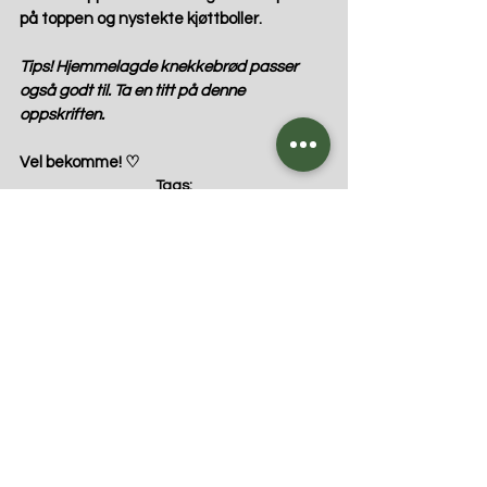
på toppen og nystekte kjøttboller.
Tips! Hjemmelagde knekkebrød passer 
også godt til. Ta en titt på 
denne
oppskriften. 
Vel bekomme! ♡
Tags:
middag
lunsj
suppe
kjøttboller
Fri for melk
Fri for nøtter
Fri for egg
Kommentarer