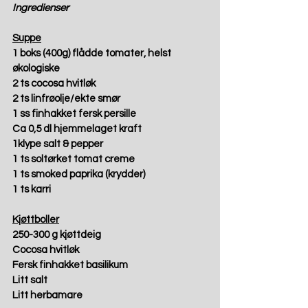
Ingredienser
Suppe
1 boks (400g) flådde tomater, helst 
økologiske
2 ts cocosa hvitløk
2 ts linfrøolje/ekte smør
1 ss finhakket fersk persille
Ca 0,5 dl hjemmelaget kraft
1klype salt & pepper
1 ts soltørket tomat creme
1 ts smoked paprika (krydder)
1 ts karri
Kjøttboller
250-300 g kjøttdeig 
Cocosa hvitløk
Fersk finhakket basilikum
Litt salt
Litt herbamare