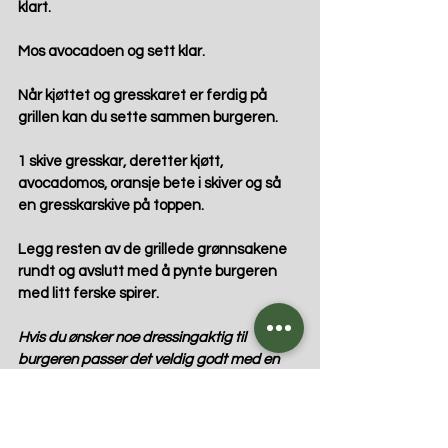
klart.
Mos avocadoen og sett klar.
Når kjøttet og gresskaret er ferdig på 
grillen kan du sette sammen burgeren.
1 skive gresskar, deretter kjøtt, 
avocadomos, oransje bete i skiver og så 
en gresskarskive på toppen.
Legg resten av de grillede grønnsakene 
rundt og avslutt med å pynte burgeren 
med litt ferske spirer.
Hvis du ønsker noe dressingaktig til 
burgeren passer det veldig godt med en 
hvitløksdressing. Det finnes nå flere gode 
dressinger med bra ingredienslister i vanlig 
matbutikk. Jeg brukte en som var 
majonesbasert (egg + olje)