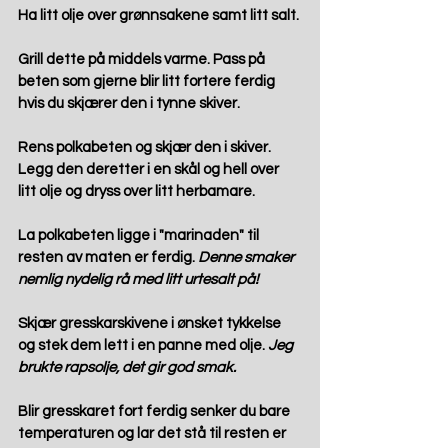
Ha litt olje over grønnsakene samt litt salt.
Grill dette på middels varme. Pass på 
beten som gjerne blir litt fortere ferdig 
hvis du skjærer den i tynne skiver.
Rens polkabeten og skjær den i skiver. 
Legg den deretter i en skål og hell over 
litt olje og dryss over litt herbamare. 
La polkabeten ligge i "marinaden" til 
resten av maten er ferdig. 
Denne smaker 
nemlig nydelig rå med litt urtesalt på! 
Skjær gresskarskivene i ønsket tykkelse 
og stek dem lett i en panne med olje. 
Jeg 
brukte rapsolje, det gir god smak.
Blir gresskaret fort ferdig senker du bare 
temperaturen og lar det stå til resten er 