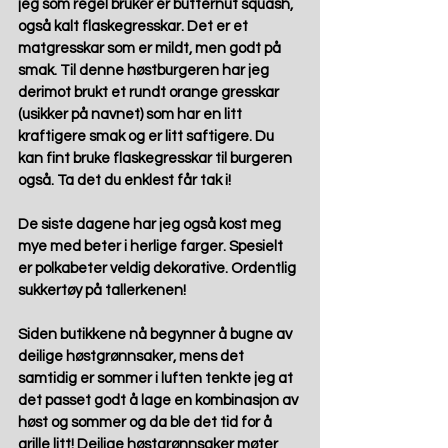
jeg som regel bruker er butternut squash, 
også kalt flaskegresskar. Det er et 
matgresskar som er mildt, men godt på 
smak. Til denne høstburgeren har jeg 
derimot brukt et rundt orange gresskar 
(usikker på navnet) som har en litt 
kraftigere smak og er litt saftigere. Du 
kan fint bruke flaskegresskar til burgeren 
også. Ta det du enklest får tak i!
De siste dagene har jeg også kost meg 
mye med beter i herlige farger. Spesielt 
er polkabeter veldig dekorative. Ordentlig 
sukkertøy på tallerkenen!
Siden butikkene nå begynner å bugne av 
deilige høstgrønnsaker, mens det 
samtidig er sommer i luften tenkte jeg at 
det passet godt å lage en kombinasjon av 
høst og sommer og da ble det tid for å 
grille litt! Deilige høstgrønnsaker møter 