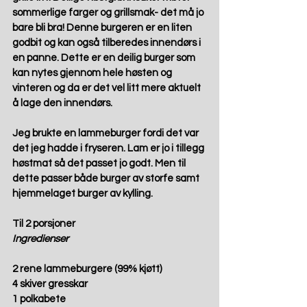
sommerlige farger og grillsmak- det må jo 
bare bli bra! Denne burgeren er en liten 
godbit og kan også tilberedes innendørs i 
en panne. Dette er en deilig burger som 
kan nytes gjennom hele høsten og 
vinteren og da er det vel litt mere aktuelt 
å lage den innendørs. 
Jeg brukte en lammeburger fordi det var 
det jeg hadde i fryseren. Lam er jo i tillegg 
høstmat så det passet jo godt. Men til 
dette passer både burger av storfe samt 
hjemmelaget burger av kylling.
Til 2 porsjoner
Ingredienser
2 rene lammeburgere (99% kjøtt)
4 skiver gresskar
1 polkabete