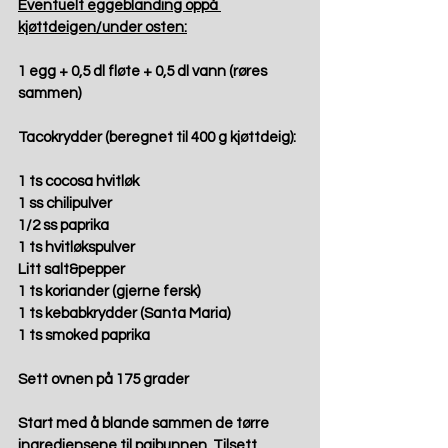
Eventuelt eggeblanding oppå 
kjøttdeigen/under osten:
1 egg + 0,5 dl fløte + 0,5 dl vann (røres 
sammen)
Tacokrydder (beregnet til 400 g kjøttdeig):
1 ts cocosa hvitløk
1 ss chilipulver
1/2 ss paprika
1 ts hvitløkspulver
Litt salt&pepper
1 ts koriander (gjerne fersk)
1 ts kebabkrydder (Santa Maria)
1 ts smoked paprika
Sett ovnen på 175 grader
Start med å blande sammen de tørre 
ingrediensene til paibunnen. Tilsett 