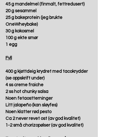
45 g mandelmel (finmalt, fettredusert)
20 g sesammel
25 g bakeprotein (jeg brukte 
OneWheybake)
30 g kokosmel
100 g ekte smør
1 egg
Fyll
400 g kjøttdeig krydret med tacokrydder 
(se oppskrift under)
4 ss creme fraiche
2 ss hot chunky salsa
Noen fetaostterninger
Litt jalapeño (kan sløyfes)
Noen klatter rød pesto
Ca 2 never revet ost (av god kvalitet)
1-2 små chorizopølser (av god kvalitet)