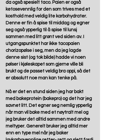
da også spesielt taco. Paien er også 
ketosevennlig for den som trives med et 
kosthold med veldig lite karbohydrater. 
Denne er fin å spise til middag og egner 
seg også ypperlig til å spise til lunsj 
sammen med litt grønt ved siden av. I 
utgangspunktet har ikke tacopaien 
chorizopølse i seg, men da jeg lagde 
denne sist (og tok bilde) hadde vi noen 
pølser i kjøleskapet som gjerne ville bli 
brukt og de passet veldig bra oppi, så det 
er absolutt noe man kan tenke på.
Nå er det en stund siden jeg har bakt 
med bakeprotein (bakepro) og det har jeg 
savnet litt. Det egner seg nemlig ypperlig 
når man vil bake med et nøytralt mel og 
jeg bruker det alltid sammen med andre 
meltyper. Generelt bruker jeg alltid mer 
enn en type mel når jeg baker 
lavkarbovennlige retter- rett og slett fordi 