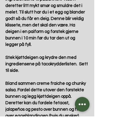
deretter litt mykt smør og smuldre det i 
melet. Til slutt har du i et egg og blander 
godt så du får en deig. Denne blir veldig 
klissete, men det skal den være. Ha 
deigen i en paiform og forstek gjerne 
bunnen i 10 min før du tar den ut og 
legger på fyll.
Stek kjøttdeigen og krydre den med 
ingrediensene på tacokrydderlisten.  Sett 
til side.
Bland sammen creme fraiche og chunky 
salsa. Fordel dette utover den forstekte 
bunnen og legg kjøttdeigen oppå. 
Deretter kan du fordele fetaost, 
jalapeños og pesto over bunnen og helle 
over eggeblandingen (hvis du ønsker) 
Legg deretter på ost og på toppen 
chorizopølse i skiver. Avslutt med å strø 