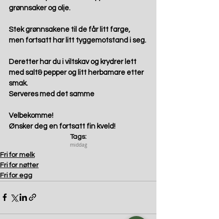
grønnsaker og olje.
Stek grønnsakene til de får litt farge, 
men fortsatt har litt tyggemotstand i seg.
Deretter har du i viltskav og krydrer lett 
med salt& pepper og litt herbamare etter 
smak.
Serveres med det samme
Velbekomme!
Ønsker deg en fortsatt fin kveld!
Tags:
middag
Fri for melk
Fri for nøtter
Fri for egg