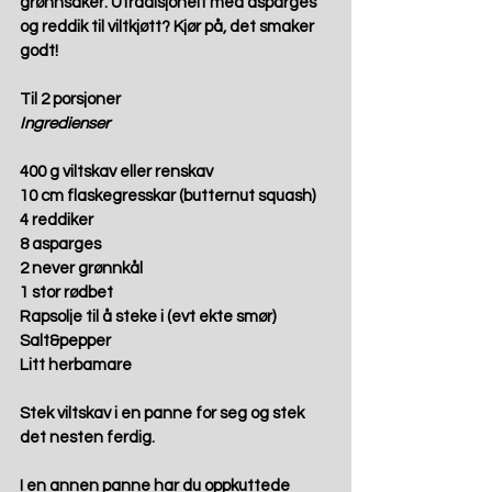
grønnsaker. Utradisjonelt med asparges 
og reddik til viltkjøtt? Kjør på, det smaker 
godt!
Til 2 porsjoner
Ingredienser
400 g viltskav eller renskav
10 cm flaskegresskar (butternut squash)
4 reddiker
8 asparges
2 never grønnkål
1 stor rødbet
Rapsolje til å steke i (evt ekte smør)
Salt&pepper
Litt herbamare
Stek viltskav i en panne for seg og stek 
det nesten ferdig.
I en annen panne har du oppkuttede 