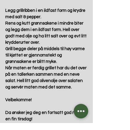
Legg grillribben i en ildfast form og krydre 
med salt & pepper. 
Rens og kutt grønnsakene i mindre biter 
og legg dem i en ildfast form. Hell over 
godt med olje og ha litt salt over og evt litt 
krydderurter over.
Grill begge deler på middels til høy varme 
til kjøttet er gjennomstekt og 
grønnsakene er blitt myke. 
Når maten er ferdig grillet har du det over 
på en tallerken sammen med en neve 
salat. Hell litt god olivenolje over salaten 
og servér maten med det samme.
Velbekomme!
Da ønsker jeg deg en fortsatt god natt og 
en fin tirsdag!
Nå tar bloggen en ukes ferie, men jeg er 