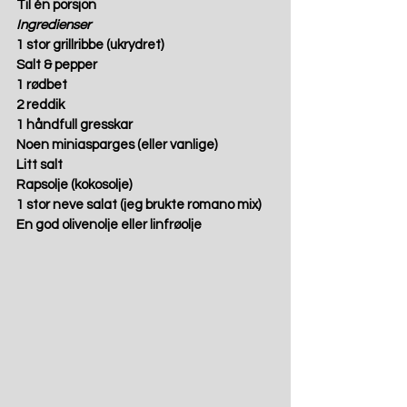
Til én porsjon
Ingredienser
1 stor grillribbe (ukrydret)
Salt & pepper
1 rødbet
2 reddik
1 håndfull gresskar
Noen miniasparges (eller vanlige)
Litt salt
Rapsolje (kokosolje)
1 stor neve salat (jeg brukte romano mix)
En god olivenolje eller linfrøolje