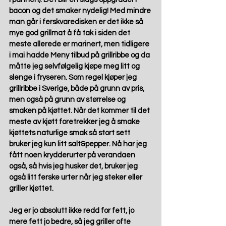
bacon og det smaker nydelig! Med mindre 
man går i ferskvaredisken er det ikke så 
mye god grillmat å få tak i siden det 
meste allerede er marinert, men tidligere 
i mai hadde Meny tilbud på grillribbe og da 
måtte jeg selvfølgelig kjøpe meg litt og 
slenge i fryseren. Som regel kjøper jeg 
grillribbe i Sverige, både på grunn av pris, 
men også på grunn av størrelse og 
smaken på kjøttet. Når det kommer til det 
meste av kjøtt foretrekker jeg å smake 
kjøttets naturlige smak så stort sett 
bruker jeg kun litt salt&pepper. Nå har jeg 
fått noen krydderurter på verandaen 
også, så hvis jeg husker det, bruker jeg 
også litt ferske urter når jeg steker eller 
griller kjøttet.
Jeg er jo absolutt ikke redd for fett, jo 
mere fett jo bedre, så jeg griller ofte 