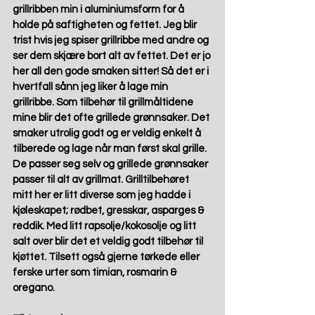
grillribben min i aluminiumsform for å 
holde på saftigheten og fettet. Jeg blir 
trist hvis jeg spiser grillribbe med andre og 
ser dem skjære bort alt av fettet. Det er jo 
her all den gode smaken sitter! Så det er i 
hvertfall sånn jeg liker å lage min 
grillribbe. Som tilbehør til grillmåltidene 
mine blir det ofte grillede grønnsaker. Det 
smaker utrolig godt og er veldig enkelt å 
tilberede og lage når man først skal grille. 
De passer seg selv og grillede grønnsaker 
passer til alt av grillmat. Grilltilbehøret 
mitt her er litt diverse som jeg hadde i 
kjøleskapet; rødbet, gresskar, asparges & 
reddik. Med litt rapsolje/kokosolje og litt 
salt over blir det et veldig godt tilbehør til 
kjøttet. Tilsett også gjerne tørkede eller 
ferske urter som timian, rosmarin & 
oregano. 