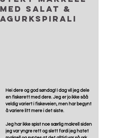
med salat &
agurkspirali
Hei dere og god søndag! I dag vil jeg dele 
en fiskerett med dere. Jeg er jo ikke såå 
veldig variert i fiskeveien, men har begynt 
å variere litt mere i det siste.
Jeg har ikke spist noe særlig makrell siden 
jeg var yngre rett og slett fordi jeg hatet 
makrell og syntes at det alltid var så ork 