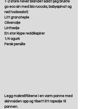
1-2 store never blandet salat (jeg brukte 
go eco sin med bla ruccola, babyspinat og 
rød hodesalat)
Litt granateple 
Olivenolje
Linfrøolje
En stor klype reddikspirer
1/4 agurk
Fersk persille
Legg makrellfiléene i en varm panne med 
skinnsiden opp og tilsett litt rapsolje til 
pannen.