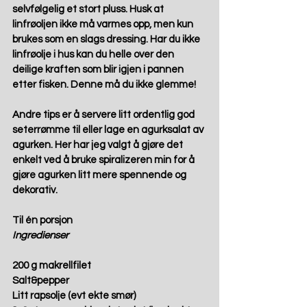
selvfølgelig et stort pluss. Husk at 
linfrøoljen ikke må varmes opp, men kun 
brukes som en slags dressing. Har du ikke 
linfrøolje i hus kan du helle over den 
deilige kraften som blir igjen i pannen 
etter fisken. Denne må du ikke glemme!
Andre tips er å servere litt ordentlig god 
seterrømme til eller lage en agurksalat av 
agurken. Her har jeg valgt å gjøre det 
enkelt ved å bruke spiralizeren min for å 
gjøre agurken litt mere spennende og 
dekorativ. 
Til én porsjon
Ingredienser
200 g makrellfilet
Salt&pepper
Litt rapsolje (evt ekte smør)