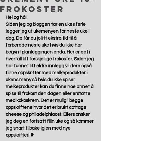
frokoster
Hei og hå! 
Siden jeg og bloggen tar en ukes ferie 
legger jeg ut ukemenyen for neste uke i 
dag. Da får du jo litt ekstra tid til å 
forberede neste uke hvis du ikke har 
begynt planleggingen enda. Her er det i 
hverfall litt forskjellige frokoster. Siden jeg 
har funnet litt eldre innlegg vil dere også 
finne oppskrifter med melkeprodukter i 
ukens meny så hvis du ikke spiser 
melkeprodukter kan du finne noe annet å 
spise til frokost den dagen eller erstatte 
med kokoskrem. Det er mulig i begge 
oppskriftene hvor det er brukt cottage 
cheese og philadelphiaost. Ellers ønsker 
jeg deg en fortsatt fiiin uke og så kommer 
jeg snart tilbake igjen med nye 
oppskrifter! ❥ 