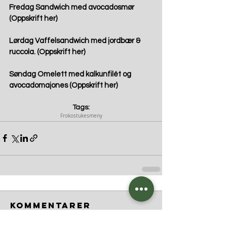
Fredag
 Sandwich med avocadosmør 
(Oppskrift 
her
) 
Lørdag
 Vaffelsandwich med jordbær & 
ruccola. (Oppskrift 
her
)
Søndag
 Omelett med kalkunfilét og 
avocadomajones (Oppskrift 
her
)
Tags:
Frokost
ukesmeny
Kommentarer