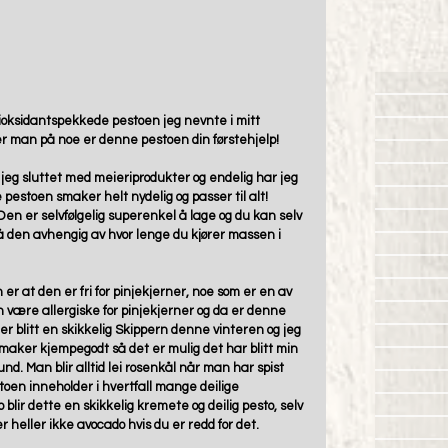
oksidantspekkede pestoen jeg nevnte i mitt 
er man på noe er denne pestoen din førstehjelp!
 jeg sluttet med meieriprodukter og endelig har jeg 
pestoen smaker helt nydelig og passer til alt! 
 Den er selvfølgelig superenkel å lage og du kan selv 
på den avhengig av hvor lenge du kjører massen i 
r at den er fri for pinjekjerner, noe som er en av 
 være allergiske for pinjekjerner og da er denne 
 er blitt en skikkelig Skippern denne vinteren og jeg 
maker kjempegodt så det er mulig det har blitt min 
tund. Man blir alltid lei rosenkål når man har spist 
oen inneholder i hvertfall mange deilige 
ir dette en skikkelig kremete og deilig pesto, selv 
heller ikke avocado hvis du er redd for det.