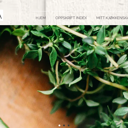
HJEM
OPPSKRIFT INDEX
MITT KJØKKENSK