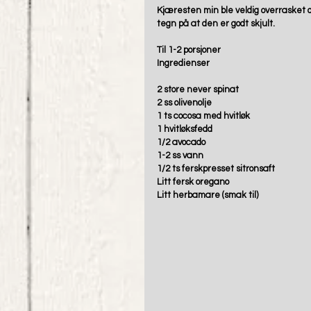
Kjæresten min ble veldig overrasket da
tegn på at den er godt skjult. 
Til 1-2 porsjoner
Ingredienser
2 store never spinat
2 ss olivenolje
1 ts cocosa med hvitløk
1 hvitløksfedd
1/2 avocado
1-2 ss vann
1/2 ts ferskpresset sitronsaft
Litt fersk oregano
Litt herbamare (smak til) 