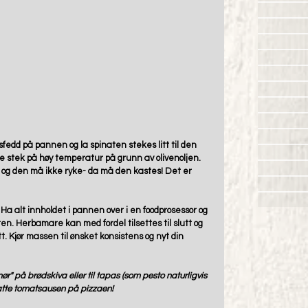
ksfedd på pannen og la spinaten stekes litt til den 
ke stek på høy temperatur på grunn av olivenoljen. 
 og den må ikke ryke- da må den kastes! Det er 
Ha alt innholdet i pannen over i en foodprosessor og 
ten. Herbamare kan med fordel tilsettes til slutt og 
t. Kjør massen til ønsket konsistens og nyt din 
" på brødskiva eller til tapas (som pesto naturligvis 
tatte tomatsausen på pizzaen!