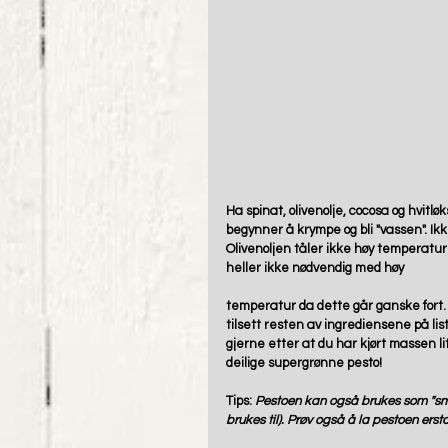
Ha spinat, olivenolje, cocosa og hvitlø
begynner å krympe og bli "vassen". Ik
Olivenoljen tåler ikke høy temperatur
heller ikke nødvendig med høy
temperatur da dette går ganske fort. 
tilsett resten av ingrediensene på lis
gjerne etter at du har kjørt massen lit
deilige supergrønne pesto! 
Tips: 
Pestoen kan også brukes som "smør
brukes til). Prøv også å la pestoen ers