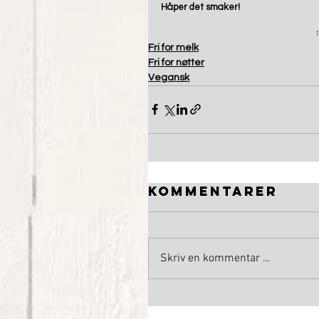
Håper det smaker!
Fri for melk
Fri for nøtter
Vegansk
Kommentarer
Skriv en kommentar …