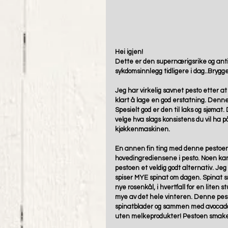
Hei igjen! 
Dette er den supernærigsrike og anti
sykdomsinnlegg tidligere i dag..Brygg
Jeg har virkelig savnet pesto etter at
klart å lage en god erstatning. Denne 
Spesielt god er den til laks og sjømat.
velge hva slags konsistens du vil ha 
kjøkkenmaskinen.
En annen fin ting med denne pestoen e
hovedingrediensene i pesto. Noen kan
pestoen et veldig godt alternativ. Jeg
spiser MYE spinat om dagen. Spinat s
nye rosenkål, i hvertfall for en liten s
mye av det hele vinteren. Denne pest
spinatblader og sammen med avocado bl
uten melkeprodukter! Pestoen smaker 