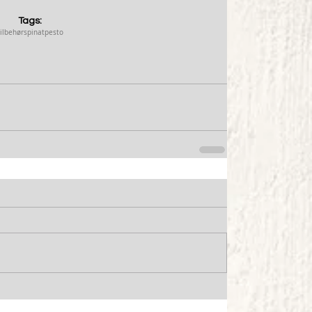
Tags:
tilbehør
spinat
pesto