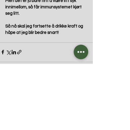
Men det er jo bare fint å være litt syk 
innimellom, så får immunsystemet kjørt 
seg litt.
Så nå skal jeg fortsette å drikke kraft og 
håpe at jeg blir bedre snart!
Kommentarer
Skriv en kommentar …