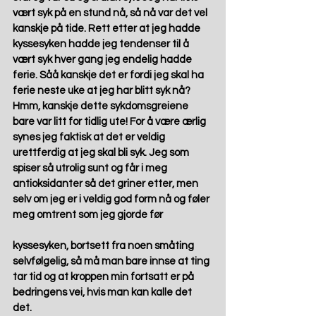
vært syk på en stund nå, så nå var det vel 
kanskje på tide. Rett etter at jeg hadde 
kyssesyken hadde jeg tendenser til å 
vært syk hver gang jeg endelig hadde 
ferie. Såå kanskje det er fordi jeg skal ha 
ferie neste uke at jeg har blitt syk nå? 
Hmm, kanskje dette sykdomsgreiene 
bare var litt for tidlig ute! For å være ærlig 
synes jeg faktisk at det er veldig 
urettferdig at jeg skal bli syk. Jeg som 
spiser så utrolig sunt og får i meg 
antioksidanter så det griner etter, men 
selv om jeg er i veldig god form nå og føler 
meg omtrent som jeg gjorde før
kyssesyken, bortsett fra noen småting 
selvfølgelig, så må man bare innse at ting 
tar tid og at kroppen min fortsatt er på 
bedringens vei, hvis man kan kalle det 
det. 