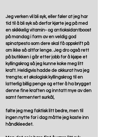
Jeg verken vil bli syk, eller føler at jeg har 
tid til å bli syk så derfor kjørte jeg på med 
en skikkelig vitamin- og antioksidantboost 
på mandag i form av en veldig god 
spinatpesto som dere skal få oppskrift på 
om ikke så altfor lenge. Jeg dro også rett 
på butikken i går etter jobb for å kjøpe et 
kyllingskrog så jeg kunne koke meg litt 
kraft. Heldigvis hadde de akkurat hva jeg 
trengte; et økologisk kyllingskrog til en 
latterlig billig penge og etter å ha brygget 
denne fine kraften og inntatt mye av den 
samt fermentert surkål, 
følte jeg meg faktisk litt bedre, men til 
ingen nytte for i dag måtte jeg kaste inn 
håndkleedet. 