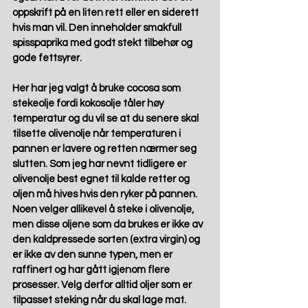
oppskrift på en liten rett eller en siderett 
hvis man vil. Den inneholder smakfull 
spisspaprika med godt stekt tilbehør og 
gode fettsyrer.
Her har jeg valgt å bruke cocosa som 
stekeolje fordi kokosolje tåler høy 
temperatur og du vil se at du senere skal 
tilsette olivenolje når temperaturen i 
pannen er lavere og retten nærmer seg 
slutten. Som jeg har nevnt tidligere er 
olivenolje best egnet til kalde retter og 
oljen må hives hvis den ryker på pannen. 
Noen velger allikevel å steke i olivenolje, 
men disse oljene som da brukes er ikke av 
den kaldpressede sorten (extra virgin) og 
er ikke av den sunne typen, men er 
raffinert og har gått igjenom flere 
prosesser. Velg derfor alltid oljer som er 
tilpasset steking når du skal lage mat.  