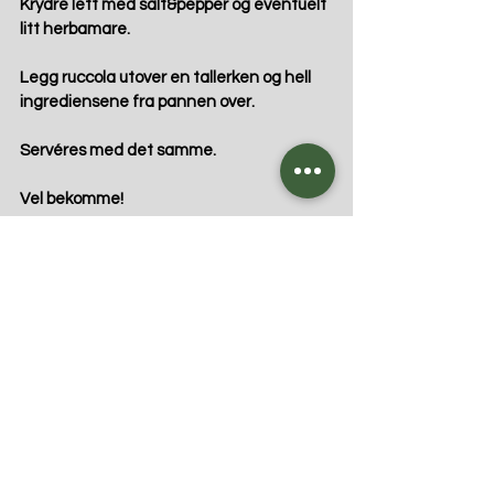
Krydre lett med salt&pepper og eventuelt 
litt herbamare.
Legg ruccola utover en tallerken og hell 
ingrediensene fra pannen over.
Servéres med det samme. 
Vel bekomme!
Tags:
middag
lunsj
tilbehør
spisspaprika
Fri for melk
Fri for nøtter
Vegansk