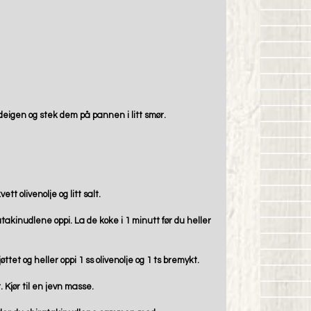
deigen og stek dem på pannen i litt smør.
tt olivenolje og litt salt.
takinudlene oppi. La de koke i 1 minutt før du heller 
ttet og heller oppi 1 ss olivenolje og 1 ts bremykt.
. Kjør til en jevn masse.