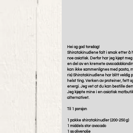
Hei og god torsdag! 
Shiratakinudlene falt i smak etter å h
noe asiatisk. Derfor har jeg kjøpt meg n
en del av en kremete avocadoblanding 
kan ikke sammenlignes med pasta, me
ris) Shiratakinudlene har blitt veldi
helst ting. Verken av proteiner, fett og
energi. Jeg vet at du kan bestille dem 
Jeg kjøpte mine i en asiatisk matbutikk
alternativet.  
Til 1 porsjon
1 pakke shiratakinudler (200-250 g)
1 middels stor avocado
1 ss olivenolje