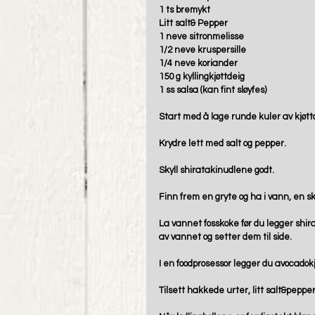
1 ts bremykt 
Litt salt& Pepper
1 neve sitronmelisse
1/2 neve kruspersille
1/4 neve koriander
150 g kyllingkjøttdeig
1 ss salsa (kan fint sløyfes) 
Start med å lage runde kuler av kjøtt
Krydre lett med salt og pepper.
Skyll shiratakinudlene godt. 
Finn frem en gryte og ha i vann, en skve
La vannet fosskoke før du legger shira
av vannet og setter dem til side.
I en foodprosessor legger du avocadokjø
Tilsett hakkede urter, litt salt&pepper