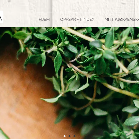
HJEM
OPPSKRIFT INDEX
MITT KJØKKENSK