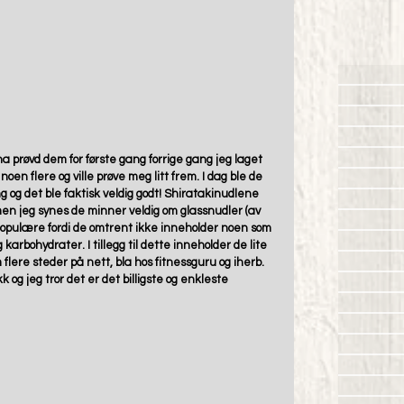
a prøvd dem for første gang forrige gang jeg laget 
oen flere og ville prøve meg litt frem. I dag ble de 
og det ble faktisk veldig godt! Shiratakinudlene 
n jeg synes de minner veldig om glassnudler (av 
g populære fordi de omtrent ikke inneholder noen som 
 karbohydrater. I tillegg til dette inneholder de lite 
flere steder på nett, bla hos fitnessguru og iherb. 
 og jeg tror det er det billigste og enkleste 