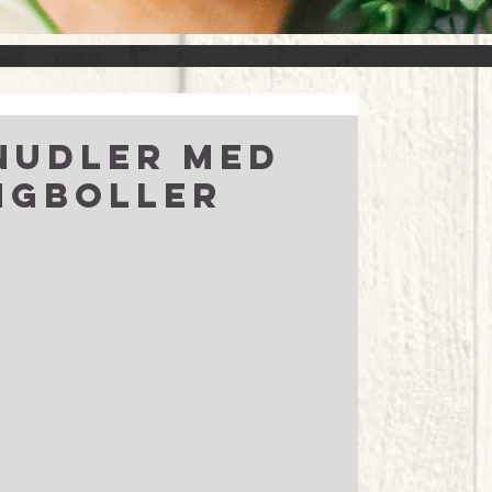
nudler med
ngboller
D