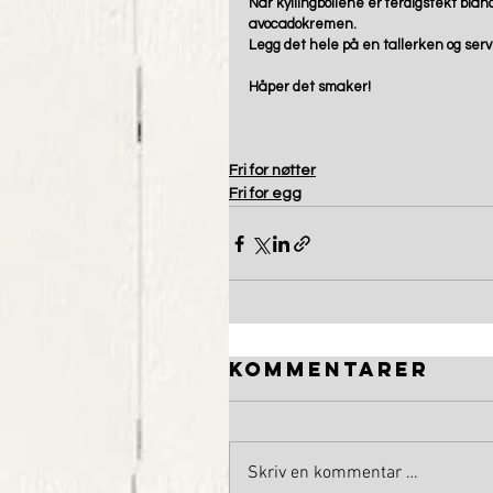
Når kyllingbollene er ferdigstekt bl
avocadokremen. 
Legg det hele på en tallerken og servé
Håper det smaker!
Fri for nøtter
Fri for egg
Kommentarer
Skriv en kommentar …