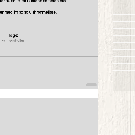
ander du shiratakinudlene sammen med 
r med litt salsa & sitronmelisse.  
Tags:
kylling
kjøttoller