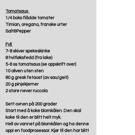
Tomatsaus  
1/4 boks flådde tomater 
Timian, oregano, franske urter 
Salt&Pepper 
Fyll 
7-8 skiver spekeskinke 
8 hvitløksfedd (fra lake) 
5-6 ss tomatsaus (se oppskrift over) 
10 oliven uten sten 
80 g gresk fetaost (av sau/geit) 
20 g pinjekjerner 
2 store never ruccola 
Sett ovnen på 200 grader
Start med å koke blomkålen. Den skal 
koke til den er blitt helt myk. 
Hell av vannet på blomkålen og ha denne 
oppi en foodprosessor. Kjør til den har blitt 