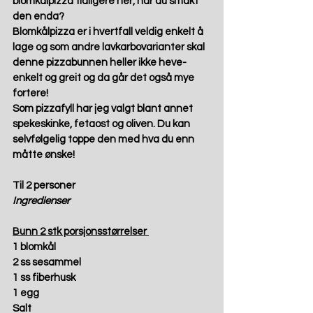
blomkålpizza tidligere 
her
, har du smakt 
den enda? 
Blomkålpizza er i hvertfall veldig enkelt å 
lage og som andre lavkarbovarianter skal 
denne pizzabunnen heller ikke heve- 
enkelt og greit og da går det også mye 
fortere! 
Som pizzafyll har jeg valgt blant annet 
spekeskinke, fetaost og oliven. Du kan 
selvfølgelig toppe den med hva du enn 
måtte ønske!  
Til 2 personer 
Ingredienser 
Bunn 2 stk porsjonsstørrelser 
1 blomkål 
2 ss sesammel 
1 ss fiberhusk 
1 egg 
Salt 