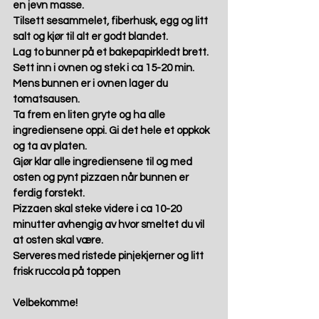
en jevn masse. 
Tilsett sesammelet, fiberhusk, egg og litt 
salt og kjør til alt er godt blandet.  
Lag to bunner på et bakepapirkledt brett. 
Sett inn i ovnen og stek i ca 15-20 min. 
Mens bunnen er i ovnen lager du 
tomatsausen. 
Ta frem en liten gryte og ha alle 
ingrediensene oppi. Gi det hele et oppkok 
og ta av platen. 
Gjør klar alle ingrediensene til og med 
osten og pynt pizzaen når bunnen er 
ferdig forstekt. 
Pizzaen skal steke videre i ca 10-20 
minutter avhengig av hvor smeltet du vil 
at osten skal være. 
Serveres med ristede pinjekjerner og litt 
frisk ruccola på toppen 
Velbekomme! 