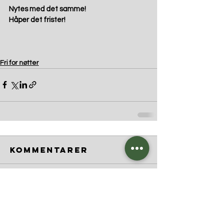
Nytes med det samme! 
Håper det frister! 
Fri for nøtter
Kommentarer
Skriv en kommentar …