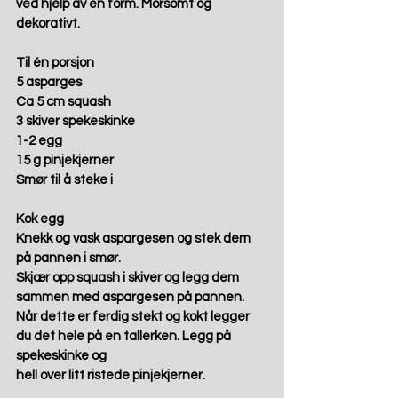
ved hjelp av en form. Morsomt og 
dekorativt.  
Til én porsjon
5 asparges 
Ca 5 cm squash 
3 skiver spekeskinke 
1-2 egg 
15 g pinjekjerner 
Smør til å steke i 
Kok egg 
Knekk og vask aspargesen og stek dem 
på pannen i smør.  
Skjær opp squash i skiver og legg dem 
sammen med aspargesen på pannen. 
Når dette er ferdig stekt og kokt legger 
du det hele på en tallerken. Legg på 
spekeskinke og 
hell over litt ristede pinjekjerner.  