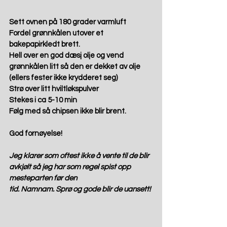
Sett ovnen på 180 grader varmluft
Fordel grønnkålen utover et 
bakepapirkledt brett.
Hell over en god dæsj olje og vend 
grønnkålen litt så den er dekket av olje 
(ellers fester ikke krydderet seg)
Strø over litt hviltløkspulver
Stekes i ca 5-10 min
Følg med så chipsen ikke blir brent.
God fornøyelse!
Jeg klarer som oftest ikke å vente til de blir 
avkjølt så jeg har som regel spist opp 
mesteparten før den
tid. Namnam. Sprø og gode blir de uansett!