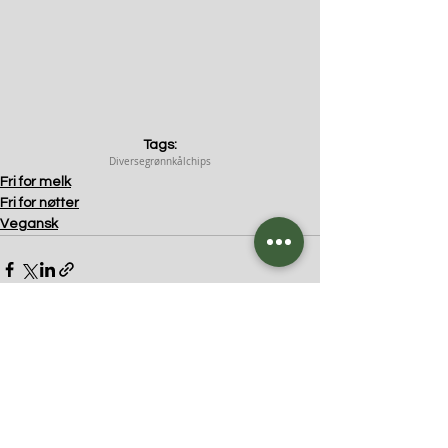
Tags:
Diverse
grønnkålchips
Fri for melk
Fri for nøtter
Vegansk
Kommentarer