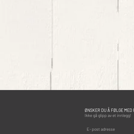
ØNSKER DU Å FØLGE MED 
Ikke gå glipp av et innlegg!