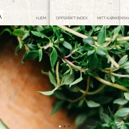
HJEM
OPPSKRIFT INDEX
MITT KJØKKENSK