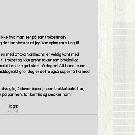
e ikke hva man ser på som frokostmat? 
og det innebærer at jeg kan spise rare ting til 
en med at Ola Nordmann er veldig vant med 
til frokost og ikke grønnsaker som brokkoli og 
olutt en like god start på dagen! Alt handler om 
r middagsaktig for deg er dette også supert å ha med 
utvalgte, 2 skiver bacon, noen brokkolibuketter, 
r på pannen. Tar kort tid og smaker nam!  
Tags:
Frokost