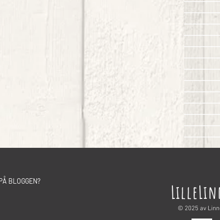
PÅ BLOGGEN?
LilleLi
© 2025 av Lin