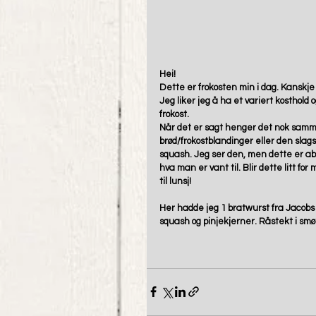
Hei!  
Dette er frokosten min i dag. Kanskj
Jeg liker jeg å ha et variert kosthold 
frokost.  
Når det er sagt henger det nok samm
brød/frokostblandinger eller den slags 
squash. Jeg ser den, men dette er abs
hva man er vant til. Blir dette litt fo
til lunsj! 
Her hadde jeg 1 bratwurst fra Jacobs 
squash og pinjekjerner. Råstekt i smø