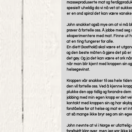
masseproduserte mat og ferdigprodukte
spesielt uheldig da vi nå vet at suk
er en ond spiral det kan være vanskel
John snakket også mye om at vi må bli f
prøver å fortelle oss. Å jobbe med seg 
eksperimentere med mat. Finne ut hva
at en ting fungerer for alle. 
En diett (kosthold) skal være et utga
og den beste måten å gjøre det på er
det gøy. Og ja det kan være et ork nå
når man blir kjent med kroppen sin og
helsegevinst. 
Kroppen vår snakker til oss hele tiden,
den vil fortelle oss. Ved å kjenne kr
plukke den opp tidlig og forandre dem 
jobbing med min egen kropp er det veld
kontakt med kroppen sin og har skylap
forståelse for at helse og mat er et i
at så mange ikke bryr seg om sin egen
John nevnte at vi i Norge er ufattelig
forsåvidt klar over, men jeg var ikke kla