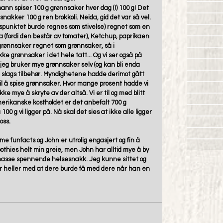
ann spiser 100 g grønnsaker hver dag (!) 100 g! Det 
nakker 100 g ren brokkoli. Neida, gid det var så vel. 
ngspunktet burde regnes som stivelse) regnet som en 
(fordi den består av tomater), Ketchup, paprikaen 
rønnsaker regnet som grønnsaker, så i 
ke grønnsaker i det hele tatt... Og vi ser også på 
jeg bruker mye grønnsaker selv (og kan bli enda 
et slags tilbehør. Myndighetene hadde derimot gått 
 til å spise grønnsaker. Hvor mange prosent hadde vi 
e mye å skryte av der altså. Vi er til og med blitt 
erikanske kostholdet er det anbefalt 700 g 
0 g vi ligger på. Nå skal det sies at ikke alle ligger 
ss.  
 funfacts og John er utrolig engasjert og fin å 
othies helt min greie, men John har alltid mye å by 
d masse spennende helsesnakk. Jeg kunne sittet og 
r heller med at dere burde få med dere når han en 