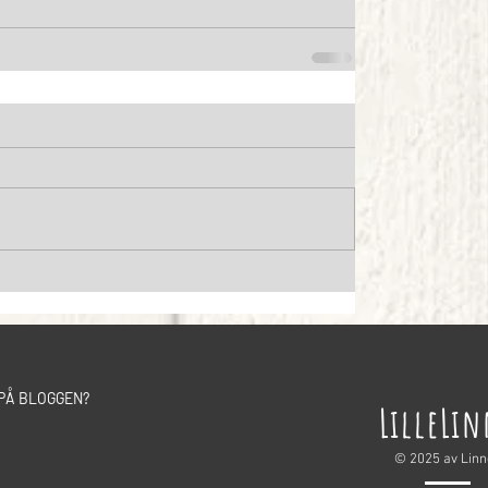
PÅ BLOGGEN?
LilleLi
© 2025 av Lin