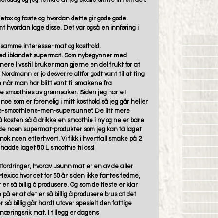
sdag og jeg tenkte at jeg skulle skrive litt om det. 
tox og faste og hvordan dette gir gode gode 
 hvordan lage disse. Det var også en innføring i 
 samme interesse- mat og kosthold.  
med iblandet supermat. Som nybegynner med 
re livsstil bruker man gjerne en del frukt for at 
Nordmann er jo desverre altfor godt vant til at ting 
 når man har blitt vant til smakene fra 
e smoothies av grønnsaker. Siden jeg har et 
noe som er forenelig i mitt kosthold så jeg går heller 
de-smoothiene-men-supersunne". De litt mere 
 på kosten så å drikke en smoothie i ny og ne er bare 
erede noen supermat-produkter som jeg kan få laget 
ok noen etterhvert. Vi fikk i hvertfall smake på 2 
 hadde laget 
80 L smoothie
 til oss! 
rdringer, hvorav usunn mat er en av de aller 
exico hvor det for 50 år siden ikke fantes fedme, 
 er så billig å produsere. Og som de fleste er klar 
å er at det er så billig å produsere brus at det 
r så billig går hardt utover spesielt den fattige 
næringsrik mat. I tillegg er dagens 