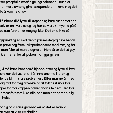
r proppfulle av dårlige ingredienser. Dette er 
ker er mere avhengighetsskapende enn kokain og det 
ig å komme ut av.  
linkere til å lytte til kroppen og høre etter hva den 
selv er en livsreise og jeg har selv brukt mye tid på å 
 som funker for meg og ikke. Det er jo ikke sånn 
ngspunkt og så skal den tilpasses deg og dine behov 
 å prøve seg frem- eksperimentere med mat, og ha 
r man føler at man stagnerer. Men så er det så gøy 
 kjenner etter at jobben man gjør gir en 
 vi må bare lære oss å kjenne etter og lytte til hva 
oppen kan det være lett å finne unormalheter og 
før de blir til store problemer . Etter mange år med 
ig rart for meg å tenke på at folk flest ikke har 
per for hva kroppen prøver å fortelle dem. Jeg har 
nteressefelt som ikke alle har, men det er merkelig 
 helse. 
 dårlig på å spise grønnsaker og det er man jo 
r over at vi er SÅ dårlige.  