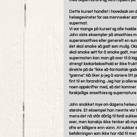
med Supernature og John Opsahl på tor
Dette kurset handlet i hovedsak om de
helsegevinster for oss mennesker samt
supermat. 
Vi var mange på kurset og alle hadde
John viste eksempler på smoothies 
supersmoothies eller generelt en sunne
det skal smake så godt som mulig. Ola 
skal smake søtt for å smake godt, men
supermaten kan man gå over til å lag
strengt lavkarbokosthold er ikke frukt 
direkte på de "ikke så-fantastisk-go
"grønne". Nå liker jo jeg å variere litt
fint til en forandring. Jeg har jo all
noen oppskrifter med, så det kommer n
forskjellige smoothies og supernature
John snakket mye om dagens helseutfo
største. Et eksempel han nevnte var M
mens det nå står dårlig til fordi sukker
over, men kanskje ikke tenker så mye p
ofte er billigere enn vann. At sukker e
befolkningen som ikke har råd til mer 