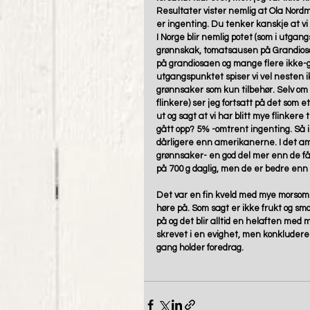
Resultater vister nemlig at Ola Nordm
er ingenting. Du tenker kanskje at vi s
I Norge blir nemlig potet (som i utga
grønnskak, tomatsausen på Grandiosa 
på grandiosaen og mange flere ikke-g
utgangspunktet spiser vi vel nesten ik
grønnsaker som kun tilbehør. Selv om 
flinkere) ser jeg fortsatt på det som 
ut og sagt at vi har blitt mye flinkere
gått opp? 5% -omtrent ingenting. Så ikk
dårligere enn amerikanerne. I det am
grønnsaker- en god del mer enn de få 10
på 700 g daglig, men de er bedre enn o
Det var en fin kveld med mye morsomme
høre på. Som sagt er ikke frukt og smo
på og det blir alltid en helaften me
skrevet i en evighet, men konkludere
gang holder foredrag.  