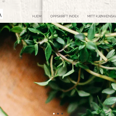
HJEM
OPPSKRIFT INDEX
MITT KJØKKENSK