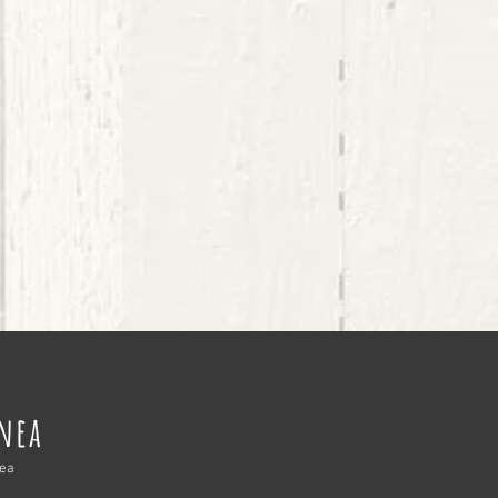
nnea
nea