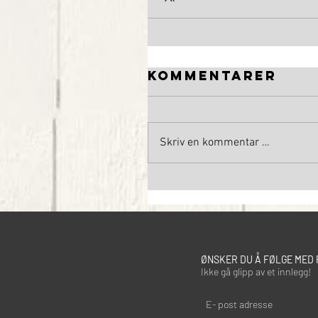
Kommentarer
Skriv en kommentar …
ØNSKER DU Å FØLGE MED 
Ikke gå glipp av et innlegg!