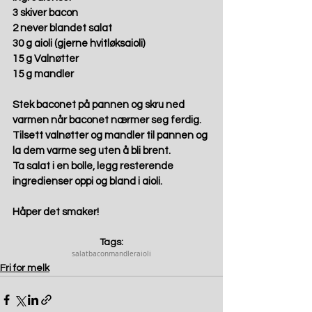
3 skiver bacon 
2 never blandet salat 
30 g aioli (gjerne hvitløksaioli) 
15 g Valnøtter 
15 g mandler 
Stek baconet på pannen og skru ned 
varmen når baconet nærmer seg ferdig. 
Tilsett valnøtter og mandler til pannen og 
la dem varme seg uten å bli brent. 
Ta salat i en bolle, legg resterende 
ingredienser oppi og bland i aioli.  
Håper det smaker! 
Tags:
salat
bacon
mandler
aioli
Fri for melk