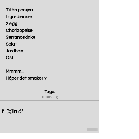
Til én porsjon
Ingredienser
2 egg 
Chorizopølse 
Serranoskinke 
Salat 
Jordbær 
Ost 
Mmmm...  
Håper det smaker 
♥
Tags:
Frokost
egg