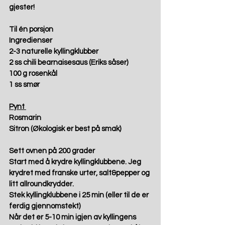
gjester! 
Til én porsjon
Ingredienser 
2-3 naturelle kyllingklubber 
2 ss chili bearnaisesaus (Eriks såser) 
100 g rosenkål 
1 ss smør  
Pynt 
Rosmarin 
Sitron (Økologisk er best på smak) 
Sett ovnen på 200 grader
Start med å krydre kyllingklubbene. Jeg 
krydret med franske urter, salt&pepper og 
litt allroundkrydder. 
Stek kyllingklubbene i 25 min (eller til de er 
ferdig gjennomstekt) 
Når det er 5-10 min igjen av kyllingens 