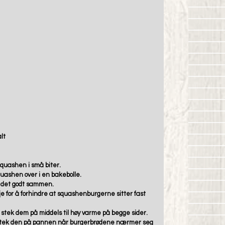
lt
 squashen i små biter.
uashen over i en bakebolle.
d det godt sammen.
lje for å forhindre at squashenburgerne sitter fast 
 og stek dem på middels til høy varme på begge sider.
r stek den på pannen når burgerbrødene nærmer seg 