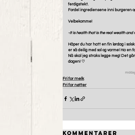
ferdigstekt.
Fordel ingrediensene inni burgeren og
Velbekomme!
-It is health that is the real wealth and
Håper du har hatt en fin lørdag i sols
er så deilig med sol og varme! Ha en fo
Nå skal jeg straks legge meg! Det gå
dagen! ♡
midda
Fri for melk
Fri for nøtter
Kommentarer