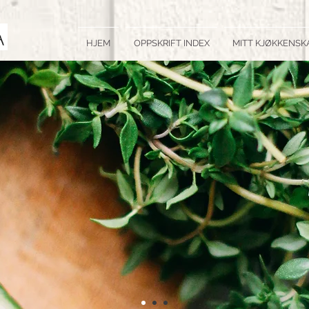
HJEM
OPPSKRIFT INDEX
MITT KJØKKENSK