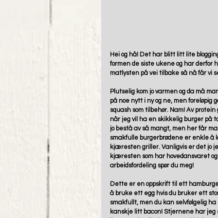
Hei og hå! Det har blitt litt lite bloggi
formen de siste ukene og har derfor h
matlysten på vei tilbake så nå får vi 
Plutselig kom jo varmen og da må man jo 
på noe nytt i ny og ne, men foreløpig g
squash som tilbehør. Nam! Av protein g
når jeg vil ha en skikkelig burger på
jo bestå av så mangt, men her får man 
smakfulle burgerbrødene er enkle å 
kjæresten griller. Vanligvis er det jo 
kjæresten som har hovedansvaret og je
arbeidsfordeling spør du meg!
Dette er en oppskrift til ett hamburge
å bruke ett egg hvis du bruker ett sto
smakfullt, men du kan selvfølgelig ha i 
kanskje litt bacon! Stjernene har jeg