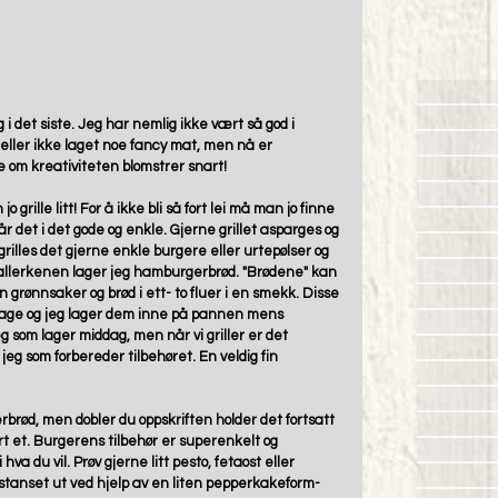
ng i det siste. Jeg har nemlig ikke vært så god i 
eller ikke laget noe fancy mat, men nå er 
se om kreativiteten blomstrer snart! 
grille litt! For å ikke bli så fort lei må man jo finne 
år det i det gode og enkle. Gjerne grillet asparges og 
rilles det gjerne enkle burgere eller urtepølser og 
 tallerkenen lager jeg hamburgerbrød. "Brødene" kan 
grønnsaker og brød i ett- to fluer i en smekk. Disse 
lage og jeg lager dem inne på pannen mens 
jeg som lager middag, men når vi griller er det 
g som forbereder tilbehøret. En veldig fin 
rbrød, men dobler du oppskriften holder det fortsatt 
rt et. Burgerens tilbehør er superenkelt og 
hva du vil. Prøv gjerne litt pesto, fetaost eller 
 stanset ut ved hjelp av en liten pepperkakeform- 