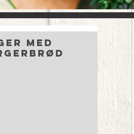
ger med
rgerbrød
D