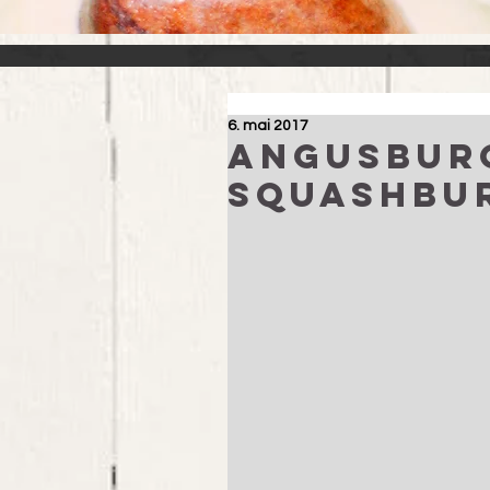
6. mai 2017
Angusbur
squashbu