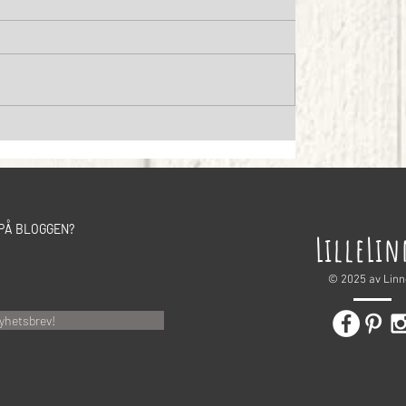
PÅ BLOGGEN?
LilleLi
© 2025 av Lin
yhetsbrev!