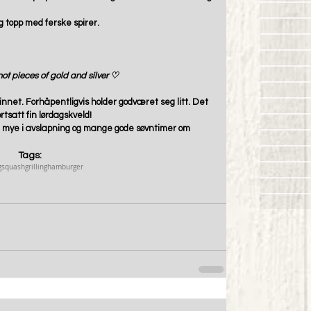
 topp med ferske spirer. 
 not pieces of gold and silver ♡
kinnet. Forhåpentligvis holder godværet seg litt. Det 
rtsatt fin lørdagskveld!
r mye i avslapning og mange gode søvntimer om 
Tags:
g
squash
grilling
hamburger