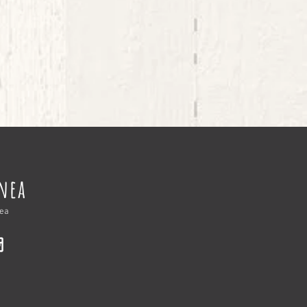
nnea
nea