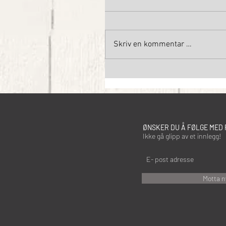
Skriv en kommentar …
ØNSKER DU Å FØLGE MED 
Ikke gå glipp av et innlegg!
Motta n