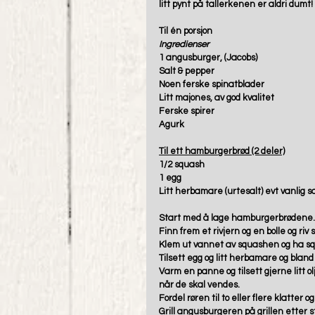
litt pynt på tallerkenen er aldri dumt!
Til én porsjon
Ingredienser
1 angusburger, (Jacobs)
Salt & pepper
Noen ferske spinatblader
Litt majones, av god kvalitet
Ferske spirer
Agurk
Til ett hamburgerbrød (2 deler)
1/2 squash
1 egg
Litt herbamare (urtesalt) evt vanlig sa
Start med å lage hamburgerbrødene.
Finn frem et rivjern og en bolle og riv
Klem ut vannet av squashen og ha sq
Tilsett egg og litt herbamare og blan
Varm en panne og tilsett gjerne litt o
når de skal vendes.
Fordel røren til to eller flere klatter
Grill angusburgeren på grillen ette