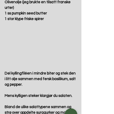
Olivenolje (jeg brukte en tilsatt franske 
urter)
1 ss pumpkin seed butter
1 stor klype friske spirer
Del kyllingfiléen i mindre biter og stek den 
i litt olje sammen med fersk basilikum, salt 
og pepper.
Mens kylligen steker klargjør du salaten.
Bland de ulike salattypene sammen og 
strø over oppdelte suragurker og mandler.