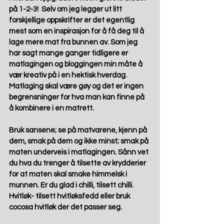
på 1-2-3!  Selv om jeg legger ut litt 
forskjellige oppskrifter er det egentlig 
mest som en inspirasjon for å få deg til å 
lage mere mat fra bunnen av. Som jeg 
har sagt mange ganger tidligere er 
matlagingen og bloggingen min måte å 
vær kreativ på i en hektisk hverdag. 
Matlaging skal være gøy og det er ingen 
begrensninger for hva man kan finne på 
å kombinere i en matrett.
Bruk sansene; se på matvarene, kjenn på 
dem, smak på dem og ikke minst; smak på 
maten underveis i matlagingen. Sånn vet 
du hva du trenger å tilsette av krydderier 
for at maten skal smake himmelsk i 
munnen. Er du glad i chilli, tilsett chilli. 
Hvitløk- tilsett hvitløksfedd eller bruk 
cocosa hvitløk der det passer seg. 