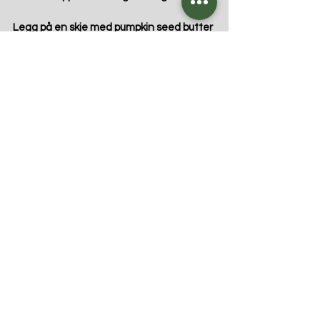
Legg på en skje med pumpkin seed butter 
og en klype friske spirer.
Fordel kyllingen over salaten og hell over 
litt olje rett før servering.
Tips; Servér gjerne salaten med 
hjemmelaget knekkebrød.
Velbekomme! 
Feel good, be good, do good ♡
*Oppskriften er fri for melk ved bruk av 
kokosolje eller rapsolje.
Tags:
lunsj
salat
kylling
Fri for melk
Fri for egg