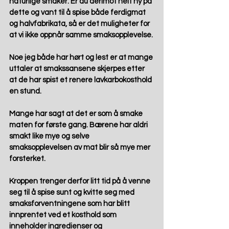
naturlige smaker. Er du derimot helt ny på 
dette og vant til å spise både ferdigmat 
og halvfabrikata, så er det muligheter for 
at vi ikke oppnår samme smaksopplevelse.
Noe jeg både har hørt og lest er at mange 
uttaler at smakssansene skjerpes etter 
at de har spist et renere lavkarbokosthold 
en stund.
Mange har sagt at det er som å smake 
maten for første gang. Bærene har aldri 
smakt like mye og selve 
smaksopplevelsen av mat blir så mye mer 
forsterket.
Kroppen trenger derfor litt tid på å venne 
seg til å spise sunt og kvitte seg med 
smaksforventningene som har blitt 
innprentet ved et kosthold som 
inneholder ingredienser og 