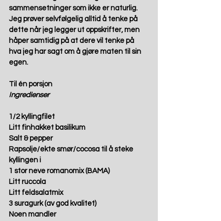
sammensetninger som ikke er naturlig.  
Jeg prøver selvfølgelig alltid å tenke på 
dette når jeg legger ut oppskrifter, men 
håper samtidig på at dere vil tenke på 
hva jeg har sagt om å gjøre maten til sin 
egen.
Til én porsjon
Ingredienser
1/2 kyllingfilet
Litt finhakket basilikum
Salt & pepper
Rapsolje/ekte smør/cocosa til å steke 
kyllingen i
1 stor neve romanomix (BAMA)
Litt ruccola
Litt feldsalatmix
3 suragurk (av god kvalitet)
Noen mandler 