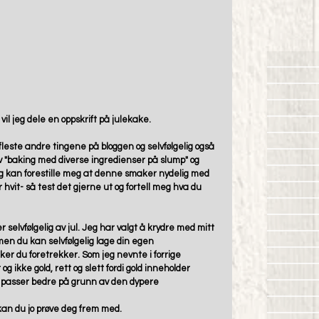
vil jeg dele en oppskrift på julekake.
este andre tingene på bloggen og selvfølgelig også 
v "baking med diverse ingredienser på slump" og 
Jeg kan forestille meg at denne smaker nydelig med 
 hvit- så test det gjerne ut og fortell meg hva du 
 selvfølgelig av jul. Jeg har valgt å krydre med mitt 
 du kan selvfølgelig lage din egen 
er du foretrekker. Som jeg nevnte i forrige 
og ikke gold, rett og slett fordi gold inneholder 
ld passer bedre på grunn av den dypere
an du jo prøve deg frem med. 