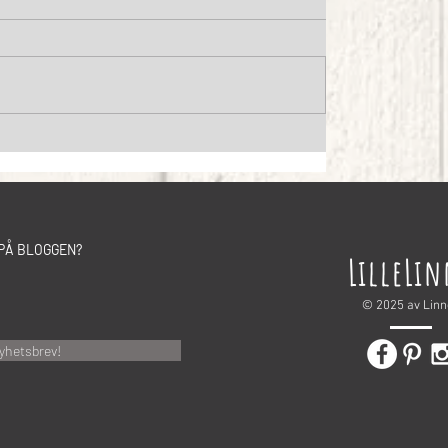
PÅ BLOGGEN?
LilleLi
© 2025 av Lin
yhetsbrev!