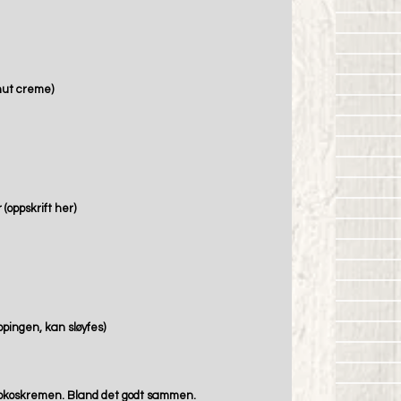
nut creme)
oppskrift 
her
)
ppingen, kan sløyfes) 
t kokoskremen. Bland det godt sammen.