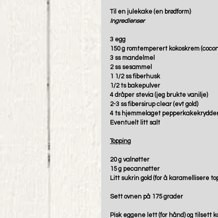
Til en julekake (en brødform)
Ingredienser
3 egg
150 g romtemperert kokoskrem (coco
3 ss mandelmel
2 ss sesammel
1 1/2 ss fiberhusk
1/2 ts bakepulver
4 dråper stevia (jeg brukte vanilje)
2-3 ss fibersirup clear (evt gold)
4 ts hjemmelaget pepperkakekrydder (
Eventuelt litt salt 
Topping
20 g valnøtter
15 g pecannøtter
Litt sukrin gold (for å karamellisere to
Sett ovnen på 175 grader
Pisk eggene lett (for hånd) og tilset