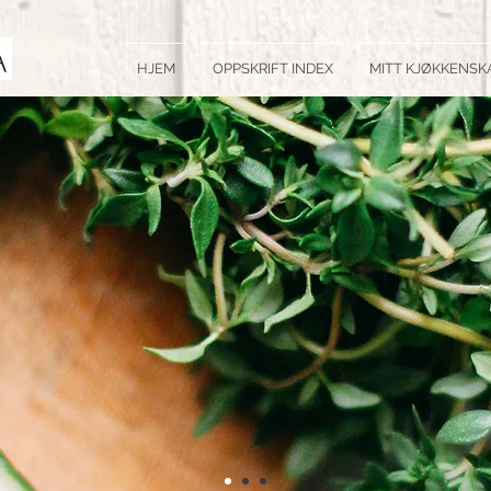
HJEM
OPPSKRIFT INDEX
MITT KJØKKENSK