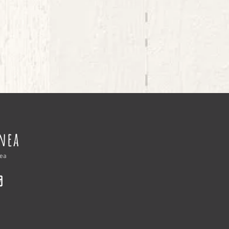
nnea
nea