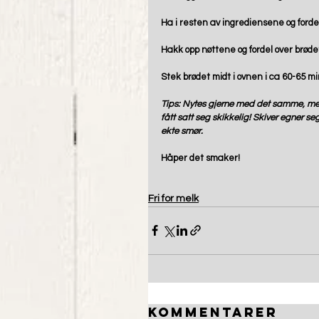
Ha i resten av ingrediensene og forde
Hakk opp nøttene og fordel over brødet 
Stek brødet midt i ovnen i ca 60-65 min
Tips: Nytes gjerne med det samme, m
fått satt seg skikkelig! Skiver egner se
ekte smør. 
Håper det smaker!
Fri for melk
Kommentarer