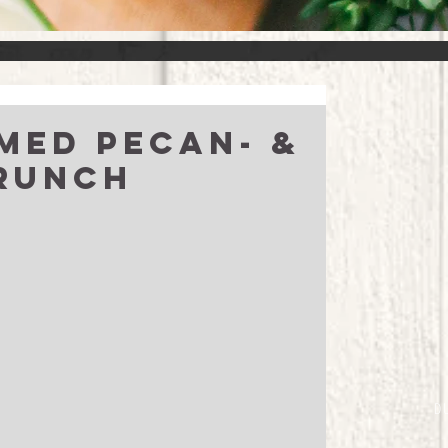
med pecan- &
runch
D