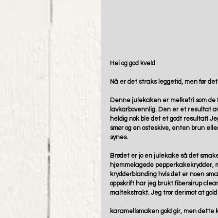
Hei og god kveld
Nå er det straks leggetid, men før det 
Denne julekaken er melkefri som de fl
lavkarbovennlig. Den er et resultat a
heldig nok ble det et godt resultat! 
smør og en osteskive, enten brun eller
synes. 
Brødet er jo en julekake så det smaker
hjemmelagede pepperkakekrydder, men
krydderblanding hvis det er noen smak
oppskrift har jeg brukt fibersirup clear 
maltekstrakt. Jeg tror derimot at go
karamellsmaken gold gir, men dette k