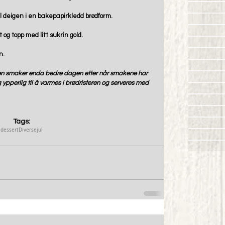
l deigen i en bakepapirkledd brødform.
og topp med litt sukrin gold.
.  
en smaker enda bedre dagen etter når smakene har 
g ypperlig til å varmes i brødristeren og serveres med 
Tags:
dessert
Diverse
jul