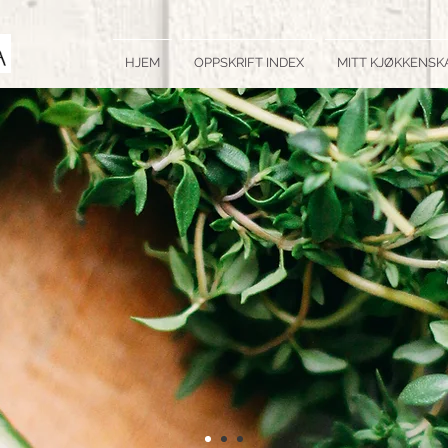
HJEM
OPPSKRIFT INDEX
MITT KJØKKENSK