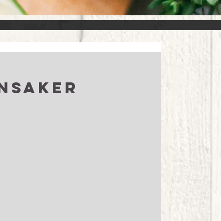
nsaker
D