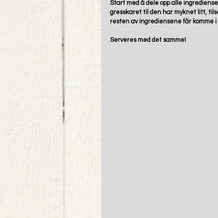
Start med å dele opp alle ingrediense
gresskaret til den har myknet litt, tils
resten av ingrediensene får komme i 
Serveres med det samme! 