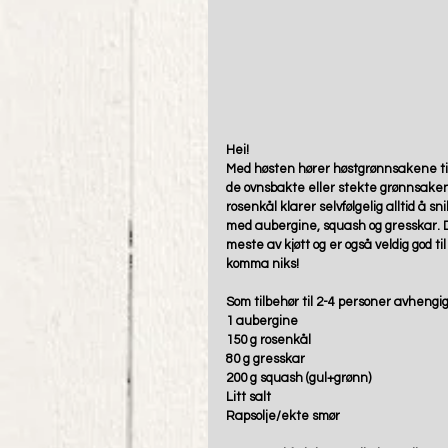
Hei!  
Med høsten hører høstgrønnsakene til
de ovnsbakte eller stekte grønnsaken
rosenkål klarer selvfølgelig alltid å 
med aubergine, squash og gresskar. 
meste av kjøtt og er også veldig god til
komma niks! 
Som tilbehør til 2-4 personer avhengi
1 aubergine  
150 g rosenkål 
80 g gresskar 
200 g squash (gul+grønn) 
Litt salt 
Rapsolje/ekte smør 