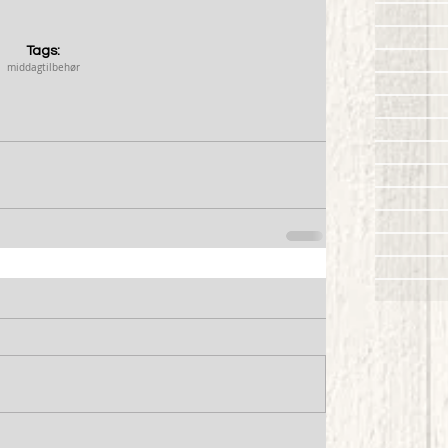
Tags:
middag
tilbehør