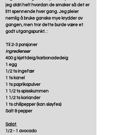
jeg aldri helt hvordan de smaker så det er 
litt spennende hver gang. Jeg pleier 
nemlig å bruke ganske mye krydder av 
gangen, men tror dette burde være et 
godt utgangspunkt. : 
Til 2-3 porsjoner
Ingredienser
400 g kjøttdeig/karbonadedeig 
1 egg 
1/2 ts ingefær 
1 ts kanel 
1 ts paprikapulver 
1 1/2 ts spisskummen 
1 1/2 ts koriander 
1 ts chilipepper (kan sløyfes) 
Salt & pepper 
Salat 
1/2 - 1 avocado 