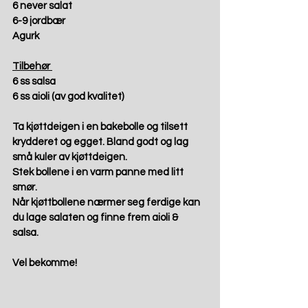
6 never salat 
6-9 jordbær 
Agurk 
Tilbehør 
6 ss salsa 
6 ss aioli (av god kvalitet) 
Ta kjøttdeigen i en bakebolle og tilsett 
krydderet og egget. Bland godt og lag 
små kuler av kjøttdeigen. 
Stek bollene i en varm panne med litt 
smør.  
Når kjøttbollene nærmer seg ferdige kan 
du lage salaten og finne frem aioli & 
salsa. 
Vel bekomme! 