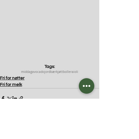
Tags:
middag
avocado
jordbær
kjøttboller
aioli
Fri for nøtter
Fri for melk