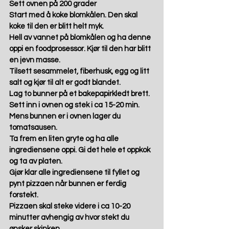
Sett ovnen på 200 grader
Start med å koke blomkålen. Den skal 
koke til den er blitt helt myk. 
Hell av vannet på blomkålen og ha denne 
oppi en foodprosessor. Kjør til den har blitt 
en jevn masse. 
Tilsett sesammelet, fiberhusk, egg og litt 
salt og kjør til alt er godt blandet.  
Lag to bunner på et bakepapirkledt brett. 
Sett inn i ovnen og stek i ca 15-20 min. 
Mens bunnen er i ovnen lager du 
tomatsausen. 
Ta frem en liten gryte og ha alle 
ingrediensene oppi. Gi det hele et oppkok 
og ta av platen. 
Gjør klar alle ingrediensene til fyllet og 
pynt pizzaen når bunnen er ferdig 
forstekt. 
Pizzaen skal steke videre i ca 10-20 
minutter avhengig av hvor stekt du 
ønsker skinken.  