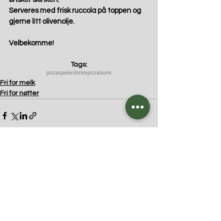
Serveres med frisk ruccola på toppen og 
gjerne litt olivenolje.  
Velbekomme! 
Tags:
pizza
spekeskinke
pizzabunn
Fri for melk
Fri for nøtter
Kommentarer
Skriv en kommentar …