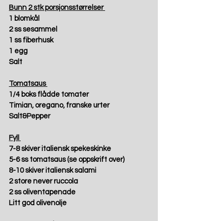
Bunn 2 stk porsjonsstørrelser 
1 blomkål 
2 ss sesammel 
1 ss fiberhusk 
1 egg 
Salt 
Tomatsaus 
1/4 boks flådde tomater 
Timian, oregano, franske urter 
Salt&Pepper 
Fyll 
7-8 skiver italiensk spekeskinke 
5-6 ss tomatsaus (se oppskrift over) 
8-10 skiver italiensk salami 
2 store never ruccola 
2 ss oliventapenade 
Litt god olivenolje 