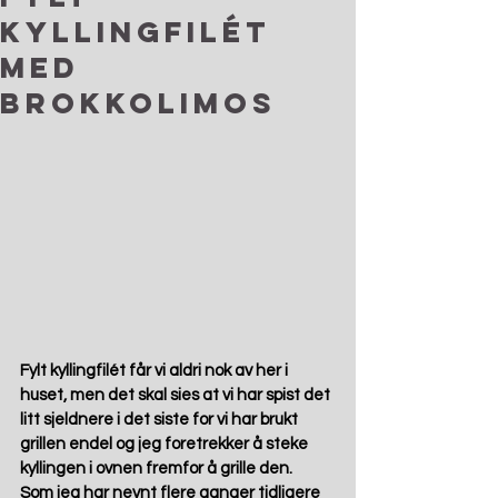
kyllingfilét
med
brokkolimos
Fylt kyllingfilét får vi aldri nok av her i 
huset, men det skal sies at vi har spist det 
litt sjeldnere i det siste for vi har brukt 
grillen endel og jeg foretrekker å steke 
kyllingen i ovnen fremfor å grille den. 
Som jeg har nevnt flere ganger tidligere 