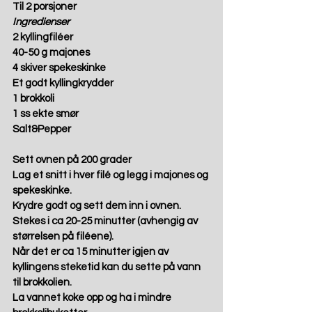
Til 2 porsjoner
Ingredienser
2 kyllingfiléer 
40-50 g majones 
4 skiver spekeskinke 
Et godt kyllingkrydder 
1 brokkoli 
1 ss ekte smør 
Salt&Pepper 
Sett ovnen på 200 grader
Lag et snitt i hver filé og legg i majones og 
spekeskinke.  
Krydre godt og sett dem inn i ovnen. 
Stekes i ca 20-25 minutter (avhengig av 
størrelsen på filéene). 
Når det er ca 15 minutter igjen av 
kyllingens steketid kan du sette på vann 
til brokkolien. 
La vannet koke opp og ha i mindre 