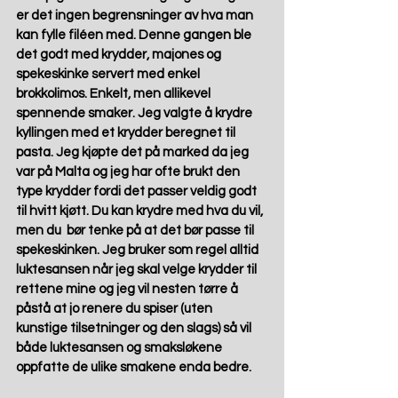
er det ingen begrensninger av hva man 
kan fylle filéen med. Denne gangen ble 
det godt med krydder, majones og 
spekeskinke servert med enkel 
brokkolimos. Enkelt, men allikevel 
spennende smaker. Jeg valgte å krydre 
kyllingen med et krydder beregnet til 
pasta. Jeg kjøpte det på marked da jeg 
var på Malta og jeg har ofte brukt den 
type krydder fordi det passer veldig godt 
til hvitt kjøtt. Du kan krydre med hva du vil, 
men du  bør tenke på at det bør passe til 
spekeskinken. Jeg bruker som regel alltid 
luktesansen når jeg skal velge krydder til 
rettene mine og jeg vil nesten tørre å 
påstå at jo renere du spiser (uten 
kunstige tilsetninger og den slags) så vil 
både luktesansen og smaksløkene 
oppfatte de ulike smakene enda bedre.  