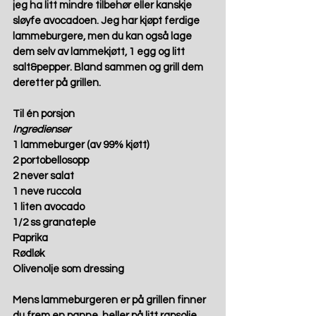
jeg ha litt mindre tilbehør eller kanskje 
sløyfe avocadoen. Jeg har kjøpt ferdige 
lammeburgere, men du kan også lage 
dem selv av lammekjøtt, 1 egg og litt 
salt&pepper. Bland sammen og grill dem 
deretter på grillen.  
Til én porsjon
Ingredienser
1 lammeburger (av 99% kjøtt) 
2 portobellosopp 
2 never salat 
1 neve ruccola 
1 liten avocado 
1/2 ss granateple 
Paprika 
Rødløk 
Olivenolje som dressing 
Mens lammeburgeren er på grillen finner 
du frem en panne, heller på litt rapsolje 