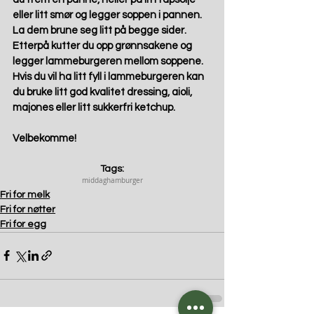
eller litt smør og legger soppen i pannen. 
La dem brune seg litt på begge sider. 
Etterpå kutter du opp grønnsakene og 
legger lammeburgeren mellom soppene. 
Hvis du vil ha litt fyll i lammeburgeren kan 
du bruke litt god kvalitet dressing, aioli, 
majones eller litt sukkerfri ketchup. 
Velbekomme! 
Tags:
middag
hamburger
Fri for melk
Fri for nøtter
Fri for egg