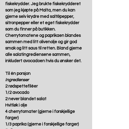
fiskekrydder. Jeg brukte fiskekrydderet 
som jeg kjøpte på Malta, men du kan 
gjerne selv krydre med salt&pepper, 
sitronpepper eller et eget fiskekrydder 
som du finner på butikken. 
Cherrytomatene og paprikaen blandes 
sammen med litt olivenolje og gir god 
smak og litt saus til retten. Bland gjerne 
alle salatingrediensene sammen, 
inkludert avocadoen hvis du ønsker det.   
Til én porsjon
Ingredienser
2 rødspettefiléer 
1/2 avocado 
2 never blandet salat 
Hvitløk i olje 
4 cherrytomater (gjerne i forskjellige 
farger) 
1/3 paprika (gjerne i forskjellige farger) 