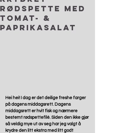
rødspette med
tomat- &
paprikasalat
Hei hei! I dag er det deilige freshe farger 
på dagens middagsrett. Dagens 
middagsrett er hvit fisk og nærmere 
bestemt rødspettefilé. Siden den ikke gjør 
så veldig mye ut av seg har jeg valgt å 
krydre den litt ekstra med litt godt 