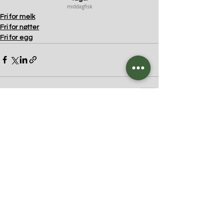
middag
fisk
Fri for melk
Fri for nøtter
Fri for egg
Kommentarer
Skriv en kommentar …