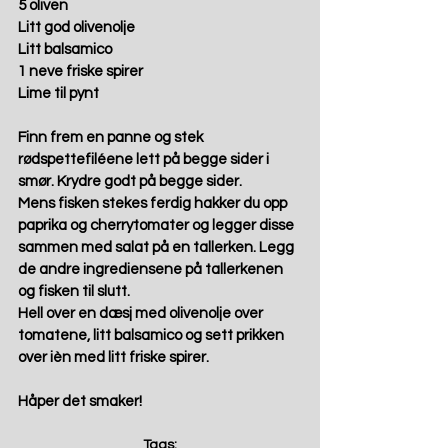
5 oliven 
Litt god olivenolje 
Litt balsamico 
1 neve friske spirer 
Lime til pynt 
Finn frem en panne og stek 
rødspettefiléene lett på begge sider i 
smør. Krydre godt på begge sider. 
Mens fisken stekes ferdig hakker du opp 
paprika og cherrytomater og legger disse 
sammen med salat på en tallerken. Legg 
de andre ingrediensene på tallerkenen 
og fisken til slutt.  
Hell over en dæsj med olivenolje over 
tomatene, litt balsamico og sett prikken 
over ièn med litt friske spirer. 
Håper det smaker! 
Tags: