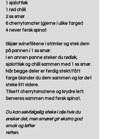
1 sjalottløk 
1 rød chilli 
2 ss smør 
6 cherrytomater (gjerne i ulike farger) 
4 never fersk spinat 
Skjær svinefiléene i strimler og stek dem 
på pannen i 1 ss smør. 
I en annen panne steker du rødløk, 
sjalottløk og chilli sammen med 1 ss smør.  
Når begge deler er ferdig stekt/fått 
farge blander du dem sammen og lar det 
steke litt videre. 
Tilsett cherrytomatene og krydre lett. 
Serveres sammen med fersk spinat. 
Du kan selvfølgelig steke i olje hvis du 
ønsker det, men smøret gir ekstra god 
smak og løfter 
retten. 