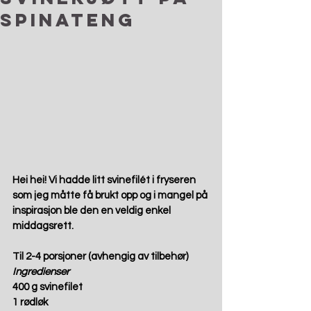
spinateng
Hei hei! Vi hadde litt svinefilét i fryseren 
som jeg måtte få brukt opp og i mangel på 
inspirasjon ble den en veldig enkel 
middagsrett.  
Til 2-4 porsjoner (avhengig av tilbehør)
Ingredienser
400 g svinefilet 
1 rødløk 