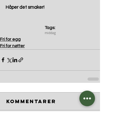
Håper det smaker! 
Tags:
middag
Fri for egg
Fri for nøtter
Kommentarer
Skriv en kommentar …