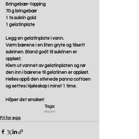
Bringebær-topping 
70 g bringebær 
1 ts sukrin gold 
1 gelatinplate 
Legg en gelatinplate i vann.  
Varm bærene i en liten gryte og tilsett 
sukrinen. Bland godt til sukrinen er 
oppløst. 
Klem ut vannet av gelatinplaten og rør 
den inn i bærene til gelatinen er oppløst.  
Helles oppå den stivnede panna cottaen 
og settes i kjøleskap i minst 1 time. 
Håper det smaker!
Tags:
dessert
Fri for egg