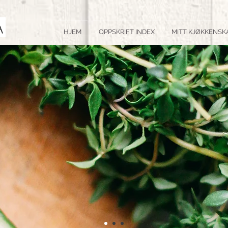
HJEM
OPPSKRIFT INDEX
MITT KJØKKENSK