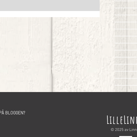
PÅ BLOGGEN?
LilleLi
© 2025 av Lin