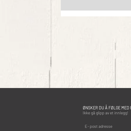
ØNSKER DU Å FØLGE MED 
Ikke gå glipp av et innlegg!