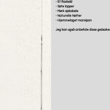
- Et flaxlodd 
- Søte lapper  
- Mørk sjokolade 
- Naturelle Nøtter 
- Hjemmelaget marsipan 
Jeg kan også anbefale disse godsaken