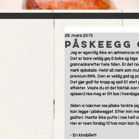
28. mars 2015
Påskeegg 
Jeg er egentlig ikke en søtmoms av meg
Det er bare veldig gøy å bake og lage ti
grønnsaksretter hele tiden. Er det noe
mørk sjokolade. Helst så mørk som mulig
premium 86%. Den er veldig god og pa
Det gjør godt for kropp og sjel! Et stor
effekter. Visste du at det faktisk 
kan 
spissen) Hos meg er litt kos i hverdage
Siden vi nærmer oss påske tenkte je
kan legge i påskeegget. Etter min me
godteri. Hvorfor ikke putte i noe helt 
Her er noen forslag til hva man kan fy
- En kinobillett 