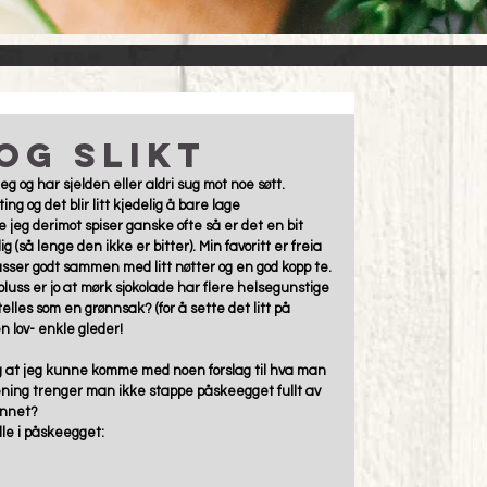
og slikt
 og har sjelden eller aldri sug mot noe søtt.  
ng og det blir litt kjedelig å bare lage 
 jeg derimot spiser ganske ofte så er det en bit 
 (så lenge den ikke er bitter). Min favoritt er freia 
sser godt sammen med litt nøtter og en god kopp te. 
t pluss er jo at mørk sjokolade har flere helsegunstige 
telles som en grønnsak? (for å sette det litt på 
n lov- enkle gleder! 
g at jeg kunne komme med noen forslag til hva man 
ning trenger man ikke stappe påskeegget fullt av 
annet?  
lle i påskeegget: 
D