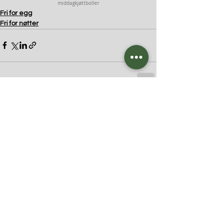
middag
kjøttboller
Fri for egg
Fri for nøtter
Kommentarer
Skriv en kommentar …