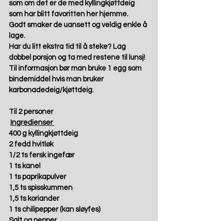
som om det er de med kyllingkjøttdeig 
som har blitt favoritten her hjemme. 
Godt smaker de uansett og veldig enkle å 
lage.  
Har du litt ekstra tid til å steke? Lag 
dobbel porsjon og ta med restene til lunsj! 
Til informasjon bør man bruke 1 egg som 
bindemiddel hvis man bruker 
karbonadedeig/kjøttdeig. 
Til 2 personer
Ingredienser 
400 g kyllingkjøttdeig 
2 fedd hvitløk 
1/2 ts fersk ingefær 
1 ts kanel 
1 ts paprikapulver 
1,5 ts spisskummen 
1,5 ts koriander 
1 ts chilipepper (kan sløyfes) 
Salt og pepper 